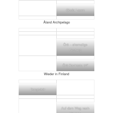
Glada Laxen
Åland Archipelago
Örö – ehemalige
Festung
Örö Ravintola 12″
Wieder in Finland
Bengtskär
Auf dem Weg nach