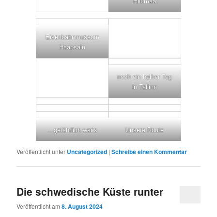
Hiiumaa
Eisenbahnmuseum
Haapsalu
noch ein halber Tag
in Tallinn
…gefährlich war’s
Unsere Route
Veröffentlicht unter
Uncategorized
|
Schreibe einen Kommentar
Die schwedische Küste runter
Veröffentlicht am
8. August 2024