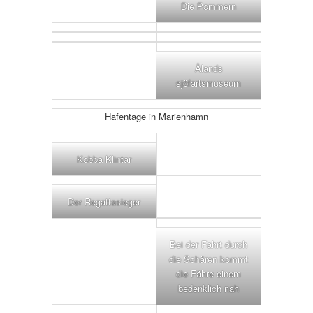
Die Pommern
Ålands
sjöfartsmuseum
Hafentage in Marienhamn
Kobba Klintar
Der Regattasieger
Bei der Fahrt durch
die Schären kommt
die Fähre einem
bedenklich nah