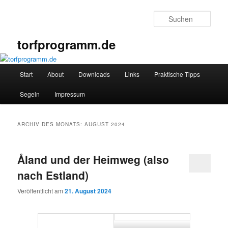
Zum
Zum
primären
sekundären
Such
Inhalt
Inhalt
springen
springen
torfprogramm.de
Hauptmenü
Start
About
Downloads
Links
Praktische Tipps
Segeln
Impressum
ARCHIV DES MONATS:
AUGUST 2024
Åland und der Heimweg (also
nach Estland)
Veröffentlicht am
21. August 2024