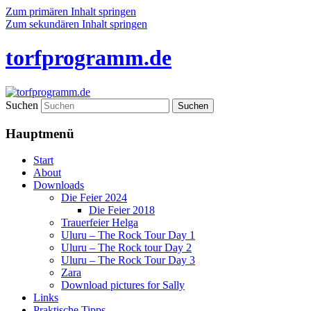
Zum primären Inhalt springen
Zum sekundären Inhalt springen
torfprogramm.de
Suchen
Hauptmenü
Start
About
Downloads
Die Feier 2024
Die Feier 2018
Trauerfeier Helga
Uluru – The Rock Tour Day 1
Uluru – The Rock tour Day 2
Uluru – The Rock Tour Day 3
Zara
Download pictures for Sally
Links
Praktische Tipps