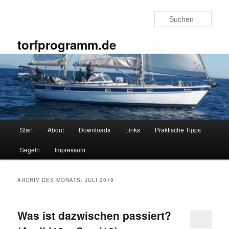
Zum
Zum
primären
sekundären
Such
Inhalt
Inhalt
springen
springen
torfprogramm.de
Hauptmenü
Start
About
Downloads
Links
Praktische Tipps
Segeln
Impressum
ARCHIV DES MONATS:
JULI 2019
Was ist dazwischen passiert?