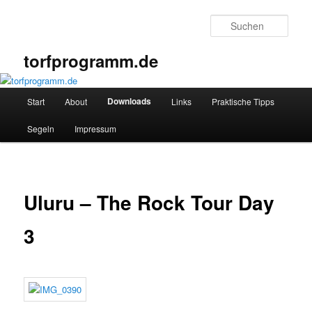
Zum
primären
Such
Inhalt
springen
torfprogramm.de
Hauptmenü
Downloads
Start
About
Links
Praktische Tipps
Segeln
Impressum
Uluru – The Rock Tour Day
3