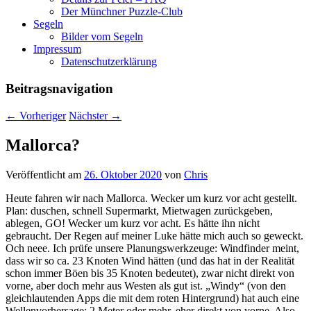
Der Münchner Puzzle-Club
Segeln
Bilder vom Segeln
Impressum
Datenschutz­erklärung
Beitragsnavigation
←
Vorheriger
Nächster
→
Mallorca?
Veröffentlicht am
26. Oktober 2020
von
Chris
Heute fahren wir nach Mallorca. Wecker um kurz vor acht gestellt.
Plan: duschen, schnell Supermarkt, Mietwagen zurückgeben,
ablegen, GO! Wecker um kurz vor acht. Es hätte ihn nicht
gebraucht. Der Regen auf meiner Luke hätte mich auch so geweckt.
Och neee. Ich prüfe unsere Planungswerkzeuge: Windfinder meint,
dass wir so ca. 23 Knoten Wind hätten (und das hat in der Realität
schon immer Böen bis 35 Knoten bedeutet), zwar nicht direkt von
vorne, aber doch mehr aus Westen als gut ist. „Windy“ (von den
gleichlautenden Apps die mit dem roten Hintergrund) hat auch eine
Wellenvorhersage: 2 Meter oder mehr, eher direkt von vorne. Also