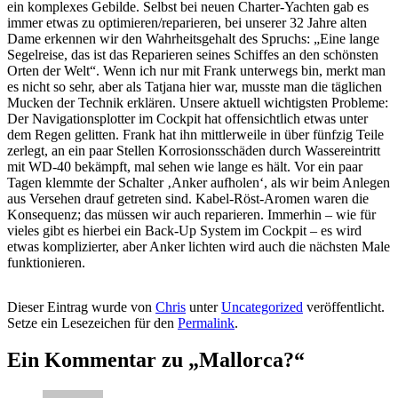
ein komplexes Gebilde. Selbst bei neuen Charter-Yachten gab es
immer etwas zu optimieren/reparieren, bei unserer 32 Jahre alten
Dame erkennen wir den Wahrheitsgehalt des Spruchs: „Eine lange
Segelreise, das ist das Reparieren seines Schiffes an den schönsten
Orten der Welt“. Wenn ich nur mit Frank unterwegs bin, merkt man
es nicht so sehr, aber als Tatjana hier war, musste man die täglichen
Mucken der Technik erklären. Unsere aktuell wichtigsten Probleme:
Der Navigationsplotter im Cockpit hat offensichtlich etwas unter
dem Regen gelitten. Frank hat ihn mittlerweile in über fünfzig Teile
zerlegt, an ein paar Stellen Korrosionsschäden durch Wassereintritt
mit WD-40 bekämpft, mal sehen wie lange es hält. Vor ein paar
Tagen klemmte der Schalter ‚Anker aufholen‘, als wir beim Anlegen
aus Versehen drauf getreten sind. Kabel-Röst-Aromen waren die
Konsequenz; das müssen wir auch reparieren. Immerhin – wie für
vieles gibt es hierbei ein Back-Up System im Cockpit – es wird
etwas komplizierter, aber Anker lichten wird auch die nächsten Male
funktionieren.
Dieser Eintrag wurde von
Chris
unter
Uncategorized
veröffentlicht.
Setze ein Lesezeichen für den
Permalink
.
Ein Kommentar zu „
Mallorca?
“