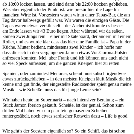
ab 18:00 locken lassen, und sind dann bis 22:00 hocken geblieben.
Was aber eigentlich der Punkt ist: wie prekär hier die Lage für
manchen Wirte ist. Vorgestern waren wir in einer Tapas-Bar, die am
Tag davor halbwegs gefüllt war. Wir waren die einzigen Gäste. Die
Tapas waren etwas verkünstelt – der Alchemist konnte es besser –
am Ende lassen wir 43 Euro liegen. Aber während wir da saßen,
kamen zwei Jungs rein – einer mit Skateboard, der andern mit einem
Roller, und es wurde klar dass das hier eine Familie ist – Papa in der
Küche, Mutter bedient, mindestens zwei Kinder – ich hoffe nur,
dass die sich in den vergangenen Jahren etwas Vor-Corona-Polster
anfressen konnten. Mei, aber Frank und ich können uns auch nicht
so viel Speck anfressen, um die ganzen Kneipen hier zu retten.
Spanien, oder zumindest Menorca, scheint musikalisch irgendwie
etwas zurückgeblieben – in den meisten Kneipen läuft Musik die ich
kenne und gut finde, der eingestellte Radiosender spielt genau meine
Musik – wie Scheiße muss das für junge Leute sein?
Wir haben heute im Supermarkt – nach intensiver Beratung – ein
Stück Jamon Iberico gekauft. Scheiße, ist der genial. Schon zum
dritten Mal haben wir ein paar fein gemaserten Scheiben
runtergesäbelt, noch etwas sardischer Rotwein dazu – Life is good.
Wie geht’s der Seestern eigentlich so? So ein Schiff, das ist schon