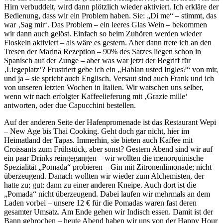
Hirn verbuddelt, wird dann plötzlich wieder aktiviert. Ich erkläre der
Bedienung, dass wir ein Problem haben. Sie: „Di me“ – stimmt, das
war ‚Sag mir‘. Das Problem – ein leeres Glas Wein – bekommen
wir dann auch gelöst. Einfach so beim Zuhören werden wieder
Floskeln aktiviert – als wäre es gestern. Aber dann trete ich an den
Tresen der Marina Rezeption – 90% des Satzes liegen schon in
Spanisch auf der Zunge – aber was war jetzt der Begriff für
‚Liegeplatz‘? Frustriert gebe ich ein „Hablan usted Ingles?“ von mir,
und ja – sie spricht auch Englisch. Versaut sind auch Frank und ich
von unseren letzten Wochen in Italien. Wir watschen uns selber,
wenn wir nach erfolgter Kaffeelieferung mit ‚Grazie mille‘
antworten, oder due Capucchini bestellen.
Auf der anderen Seite der Hafenpromenade ist das Restaurant Wepi
– New Age bis Thai Cooking. Geht doch gar nicht, hier im
Heimatland der Tapas. Immerhin, sie bieten auch Kaffee mit
Croissants zum Frühstück, aber sonst? Gestern Abend sind wir auf
ein paar Drinks reingegangen – wir wollten die menorquinische
Spezialität „Pomada“ probieren – Gin mit Zitronenlimonade; nicht
überzeugend. Danach wollten wir wieder zum Alchemisten, der
hatte zu; gut: dann zu einer anderen Kneipe. Auch dort ist die
„Pomada“ nicht überzeugend. Dabei laufen wir mehrmals an dem
Laden vorbei – unsere 12 € für die Pomadas waren fast deren
gesamter Umsatz. Am Ende gehen wir Indisch essen. Damit ist der
Bann gebrochen – heute Abend haben wir uns von der Happy Hour