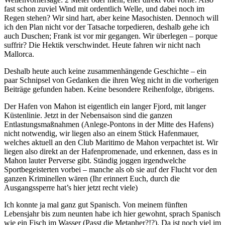
fast schon zuviel Wind mit ordentlich Welle, und dabei noch im
Regen stehen? Wir sind hart, aber keine Masochisten. Dennoch will
ich den Plan nicht vor der Tatsache torpedieren, deshalb gehe ich
auch Duschen; Frank ist vor mir gegangen. Wir überlegen – porque
suffrir? Die Hektik verschwindet. Heute fahren wir nicht nach
Mallorca.
Deshalb heute auch keine zusammenhängende Geschichte – ein
paar Schnipsel von Gedanken die ihren Weg nicht in die vorherigen
Beiträge gefunden haben. Keine besondere Reihenfolge, übrigens.
Der Hafen von Mahon ist eigentlich ein langer Fjord, mit langer
Küstenlinie. Jetzt in der Nebensaison sind die ganzen
Entlastungsmaßnahmen (Anlege-Pontons in der Mitte des Hafens)
nicht notwendig, wir liegen also an einem Stück Hafenmauer,
welches aktuell an den Club Maritimo de Mahon verpachtet ist. Wir
liegen also direkt an der Hafenpromenade, und erkennen, dass es in
Mahon lauter Perverse gibt. Ständig joggen irgendwelche
Sportbegeisterten vorbei – manche als ob sie auf der Flucht vor den
ganzen Kriminellen wären (Ihr erinnert Euch, durch die
Ausgangssperre hat’s hier jetzt recht viele)
Ich konnte ja mal ganz gut Spanisch. Von meinem fünften
Lebensjahr bis zum neunten habe ich hier gewohnt, sprach Spanisch
wie ein Fisch im Wasser (Passt die Metapher?!?). Da ist noch viel im