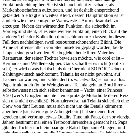
Funktionskleidung her. Sie ist sich auch nicht zu schade, als
Markenbotschafterin aufzutreten, und ist deshalb entsprechend
gekleidet. Sie trägt ein weißes Kleid, dessen Hauptfunktion es ist –
ähnlich wie eine neon-gelbe Warnweste – Aufmerksamkeit zu
erzeugen. Neben der wärmenden Funktion, die sicherlich im
Vordergrund steht, ist es eine weitere Funktion, einen Blick auf die
anderen Teile der Kollektion durchschimmern zu lassen, in diesem
Fall dem nachhaltigen (weil ressourcenschonenden) Bikini. Die
Arme ist offensichtlich von Stechinsekten geplagt worden, beide
Lippen sind geschwollen. Sie begleitet heute ihren Vater ins
Restaurant, der seiner Tochter beweisen möchte, wie cool er ist –
Bermudas und Wildlederslipper. Ganz schafft er es nicht (cool zu
sein), er wird etwas hektisch als der Ober nicht SOFORT seinem
Zahlungswunsch nachkommt. Telania ist es nicht gewohnt, auf
Lakaien zu warten, und schlendert (bzw. catwalks) schon mal los.
Papa trinkt noch fix ihr Weinglas aus. Telania geht an Bord ihrer –
selbstbewusst nach sich selber benannten – Yacht, einer Princess
V50 (wer’s Googlen möchte – eine protzige Motorhölle deren Reiz
sich uns nicht erschließt). Normalerweise hat Telania sicherlich eine
Crew von fünf Leuten, muss sich nicht um die Details kümmern,
aber heute (sie ist eine gute Arbeitgeberin) hat sie denen frei
gegeben und verbringt etwas Quality Time mit Papa, der vor vierzig
Jahren bestimmt mal einen Tretbootführerschein gemacht hat. Papa
gibt der Tochter noch ein paar gute Ratschläge zum Ablegen, und
geht dann selber vor, um die Murings loszumachen. Ist leider nicht