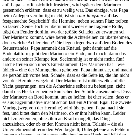
auf. Papa ist offensichtlich frustriert, wird später dem Marinero
gestenreich erklären, dass es zu wellig war. Das einzige, was Papa
beim Anlegen vernünftig macht, ist sich
nur langsam
auf das
festgemachte Segelschiff, die Hermine, neben seinem Platz treiben
zu lassen. Seine Tochter übernimmt wieder eine tragende Rolle,
trägt den Fender dorthin, wo der größte Schaden zu erwarten sei.
Der Marinero kommt, wäre bereit die Achterleinen zu übernehmen,
doch welche Achterleinen? Die liegen irgendwo auf dem Boden des
Steuerstandes. Papa sammelt den Knäuel, geht damit auf die
Badeplattform, gibt dem Marinero ein Ende, und macht dann das
andere an seiner Klampe fest. Seelenruhig ist er nicht mehr, fünf
Tische freuen sich über’s Entertainment. Der Marinero hat – wie
üblich – eine der Muringleinen gehoben, Papa nimmt sie, und macht
sie persönlich vorne fest. Schade, dass es die Seite ist, die ihn nicht
von der Hermine wegzieht. Der Marinero ist mittlerweile auf die
Yacht gesprungen, um die Achterleine selber zu befestigen, zieht
damit das Heck der beiden knutschenden Schiffe auseinander. Dass
der Marinero an Bord kommt, um zu helfen, ist eher selten, dass er
es aus Eigeninitiative macht schon fast ein Affront. Egal. Die zweite
Muring (weg von der Hermine) wird übergeben, Papa macht sie
fest, und bittet dann den Marinero, ob er ihm helfen kann. Leider
nicht zu erkennen, ob es ihm an Kraft mangelt, das Ding
anzuziehen, oder ob er den Knoten nicht kann. Telania – die als
Unternehmensführerin den Wert begreift, Untergebene aus Fehlern
lernen zu lassen – steht etwas teilnahmslos am Heck und hält den