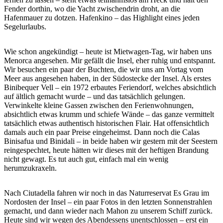
Fender dorthin, wo die Yacht zwischendrin droht, an die
Hafenmauer zu dotzen. Hafenkino – das Highlight eines jeden
Segelurlaubs.
Wie schon angekündigt – heute ist Mietwagen-Tag, wir haben uns
Menorca angesehen. Mir gefällt die Insel, eher ruhig und entspannt.
Wir besuchen ein paar der Buchten, die wir uns am Vortag vom
Meer aus angesehen haben, in der Südostecke der Insel. Als erstes
Binibequer Vell – ein 1972 erbautes Feriendorf, welches absichtlich
auf ältlich gemacht wurde – und das tatsächlich gelungen.
Verwinkelte kleine Gassen zwischen den Ferienwohnungen,
absichtlich etwas krumm und schiefe Wände – das ganze vermittelt
tatsächlich etwas authentisch historischen Flair. Hat offensichtlich
damals auch ein paar Preise eingeheimst. Dann noch die Calas
Binisafua und Binidali – in beide haben wir gestern mit der Seestern
reingespechtet, heute hätten wir dieses mit der heftigen Brandung
nicht gewagt. Es tut auch gut, einfach mal ein wenig
herumzukraxeln.
Nach Ciutadella fahren wir noch in das Naturreservat Es Grau im
Nordosten der Insel – ein paar Fotos in den letzten Sonnenstrahlen
gemacht, und dann wieder nach Mahon zu unserem Schiff zurück.
Heute sind wir wegen des Abendessens unentschlossen – erst ein