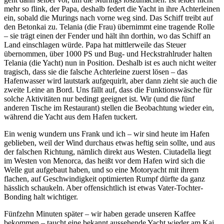
mehr so flink, der Papa, deshalb federt die Yacht in ihre Achterleinen
ein, sobald die Murings nach vorne weg sind. Das Schiff treibt auf
den Betonkai zu. Telania (die Frau) übernimmt eine tragende Rolle
– sie trägt einen der Fender und hält ihn dorthin, wo das Schiff an
Land einschlagen würde. Papa hat mittlerweile das Steuer
übernommen, über 1000 PS und Bug- und Heckstrahlruder halten
Telania (die Yacht) nun in Position. Deshalb ist es auch nicht weiter
tragisch, dass sie die falsche Achterleine zuerst lösen – das
Hafenwasser wird lautstark aufgequirlt, aber dann zieht sie auch die
zweite Leine an Bord. Uns fällt auf, dass die Funktionswäsche für
solche Aktivitäten nur bedingt geeignet ist. Wir (und die fünf
anderen Tische im Restaurant) stellen die Beobachtung wieder ein,
während die Yacht aus dem Hafen tuckert.
Ein wenig wundern uns Frank und ich – wir sind heute im Hafen
geblieben, weil der Wind durchaus etwas heftig sein sollte, und aus
der falschen Richtung, nämlich direkt aus Westen. Ciutadella liegt
im Westen von Menorca, das heißt vor dem Hafen wird sich die
Welle gut aufgebaut haben, und so eine Motoryacht mit ihrem
flachen, auf Geschwindigkeit optimierten Rumpf dürfte da ganz
hässlich schaukeln. Aber offensichtlich ist etwas Vater-Tochter-
Bonding halt wichtiger.
Fünfzehn Minuten später – wir haben gerade unseren Kaffee
bekommen – taucht eine bekannt aussehende Yacht wieder am Kai