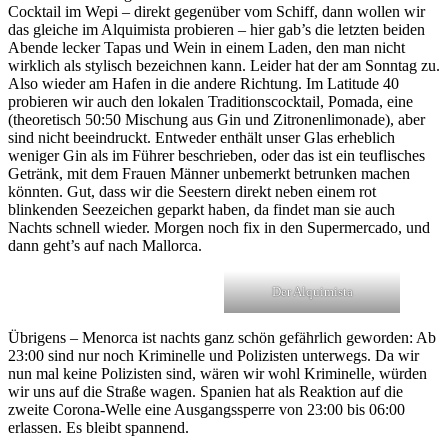
Cocktail im Wepi – direkt gegenüber vom Schiff, dann wollen wir
das gleiche im Alquimista probieren – hier gab’s die letzten beiden
Abende lecker Tapas und Wein in einem Laden, den man nicht
wirklich als stylisch bezeichnen kann. Leider hat der am Sonntag zu.
Also wieder am Hafen in die andere Richtung. Im Latitude 40
probieren wir auch den lokalen Traditionscocktail, Pomada, eine
(theoretisch 50:50 Mischung aus Gin und Zitronenlimonade), aber
sind nicht beeindruckt. Entweder enthält unser Glas erheblich
weniger Gin als im Führer beschrieben, oder das ist ein teuflisches
Getränk, mit dem Frauen Männer unbemerkt betrunken machen
könnten. Gut, dass wir die Seestern direkt neben einem rot
blinkenden Seezeichen geparkt haben, da findet man sie auch
Nachts schnell wieder. Morgen noch fix in den Supermercado, und
dann geht’s auf nach Mallorca.
Der Alquimista
Übrigens – Menorca ist nachts ganz schön gefährlich geworden: Ab
23:00 sind nur noch Kriminelle und Polizisten unterwegs. Da wir
nun mal keine Polizisten sind, wären wir wohl Kriminelle, würden
wir uns auf die Straße wagen. Spanien hat als Reaktion auf die
zweite Corona-Welle eine Ausgangssperre von 23:00 bis 06:00
erlassen. Es bleibt spannend.