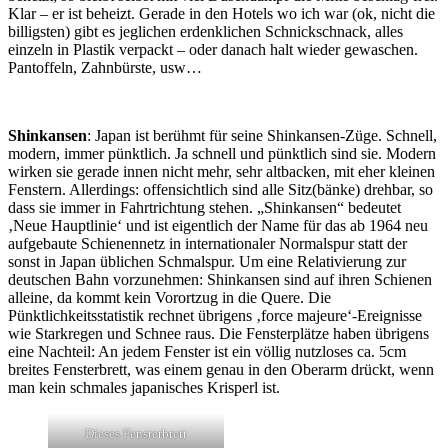
Klar – er ist beheizt. Gerade in den Hotels wo ich war (ok, nicht die
billigsten) gibt es jeglichen erdenklichen Schnickschnack, alles
einzeln in Plastik verpackt – oder danach halt wieder gewaschen.
Pantoffeln, Zahnbürste, usw…
Shinkansen
: Japan ist berühmt für seine Shinkansen-Züge. Schnell,
modern, immer pünktlich. Ja schnell und pünktlich sind sie. Modern
wirken sie gerade innen nicht mehr, sehr altbacken, mit eher kleinen
Fenstern. Allerdings: offensichtlich sind alle Sitz(bänke) drehbar, so
dass sie immer in Fahrtrichtung stehen. „Shinkansen“ bedeutet
‚Neue Hauptlinie‘ und ist eigentlich der Name für das ab 1964 neu
aufgebaute Schienennetz in internationaler Normalspur statt der
sonst in Japan üblichen Schmalspur. Um eine Relativierung zur
deutschen Bahn vorzunehmen: Shinkansen sind auf ihren Schienen
alleine, da kommt kein Vorortzug in die Quere. Die
Pünktlichkeitsstatistik rechnet übrigens ‚force majeure‘-Ereignisse
wie Starkregen und Schnee raus. Die Fensterplätze haben übrigens
eine Nachteil: An jedem Fenster ist ein völlig nutzloses ca. 5cm
breites Fensterbrett, was einem genau in den Oberarm drückt, wenn
man kein schmales japanisches Krisperl ist.
Dieses Fensterbrett