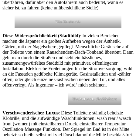
überfahren, dafür aber den Autofahrern auch bedeutet, wann es
sicher ist, zu fahren (keine unübersichtliche Stelle).
Was für ein Job
Diese Widersprüchlichkeit (Stadtbild)
: In vielen Bereichen
machen die Japaner ein großes Aufheben wegen der Ästhetik.
Gärten, mit der Nagelschere gepflegt. Menschliche Geräusche auf
der Toilette von einem Rauschendem-Bach-Tonband übertönt. Dann
geht man durch die Straßen und sieht ein hässliches,
zusammengewürfeltes Stadtbild mit primitiver, offenliegener
Installation. Elektrische Freileitungen für die Stromversorgung, wild
an die Fassaden gedübelte Klimageräte, Gasinstallation und -zähler
offen, oder gleich einzelne Gasflaschen neben der Tür, und alles
offenverlegt. Als Ingenieur – ich würd‘ mich schämen.
Hochstrassen, Hochbahnen
Verschwenderischer Luxus
: Diese Toiletten: ständig beheizte
Klobrille, und die aufwändige Waschfunktionen: wash rear / wasch
front (women) mit einstellbarem Druck, einstellbarer Temperatur,
Oszillation-Massage-Funktion. Der Spiegel im Bad ist in der Mitte
beheizt; so bleibt selbst mit viel Duschdampf die Mitte beschlag-frei.