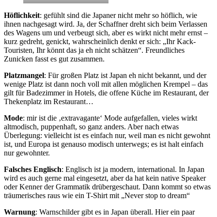
Höflichkeit
: gefühlt sind die Japaner nicht mehr so höflich, wie
ihnen nachgesagt wird. Ja, der Schaffner dreht sich beim Verlassen
des Wagens um und verbeugt sich, aber es wirkt nicht mehr ernst –
kurz gedreht, genickt, wahrscheinlich denkt er sich: „Ihr Kack-
Touristen, Ihr könnt das ja eh nicht schätzen“. Freundliches
Zunicken fasst es gut zusammen.
Platzmangel
: Für großen Platz ist Japan eh nicht bekannt, und der
wenige Platz ist dann noch voll mit allen möglichen Krempel – das
gilt für Badezimmer in Hotels, die offene Küche im Restaurant, der
Thekenplatz im Restaurant…
Mode
: mir ist die ‚extravagante‘ Mode aufgefallen, vieles wirkt
altmodisch, puppenhaft, so ganz anders. Aber nach etwas
Überlegung: vielleicht ist es einfach nur, weil man es nicht gewohnt
ist, und Europa ist genauso modisch unterwegs; es ist halt einfach
nur gewohnter.
Falsches Englisch
: Englisch ist ja modern, international. In Japan
wird es auch gerne mal eingesetzt, aber da hat kein native Speaker
oder Kenner der Grammatik drübergeschaut. Dann kommt so etwas
träumerisches raus wie ein T-Shirt mit „Never stop to dream“
Warnung
: Warnschilder gibt es in Japan überall. Hier ein paar