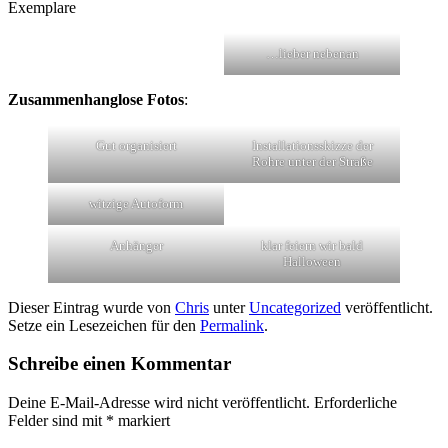
Exemplare
…lieber nebenan
Zusammenhanglose Fotos
:
Gut organisiert
Installationsskizze der
Rohre unter der Straße
witzige Autoform
Anhänger
klar feiern wir bald
Halloween
Dieser Eintrag wurde von
Chris
unter
Uncategorized
veröffentlicht.
Setze ein Lesezeichen für den
Permalink
.
Schreibe einen Kommentar
Deine E-Mail-Adresse wird nicht veröffentlicht.
Erforderliche
Felder sind mit
*
markiert