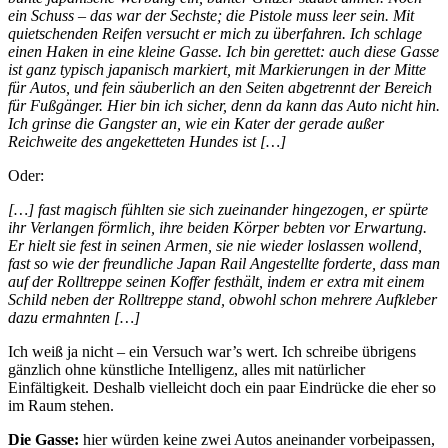
ein Schuss – das war der Sechste; die Pistole muss leer sein. Mit
quietschenden Reifen versucht er mich zu überfahren. Ich schlage
einen Haken in eine kleine Gasse. Ich bin gerettet: auch diese Gasse
ist ganz typisch japanisch markiert, mit Markierungen in der Mitte
für Autos, und fein säuberlich an den Seiten abgetrennt der Bereich
für Fußgänger. Hier bin ich sicher, denn da kann das Auto nicht hin.
Ich grinse die Gangster an, wie ein Kater der gerade außer
Reichweite des angeketteten Hundes ist […]
Oder:
[…] fast magisch fühlten sie sich zueinander hingezogen, er spürte
ihr Verlangen förmlich, ihre beiden Körper bebten vor Erwartung.
Er hielt sie fest in seinen Armen, sie nie wieder loslassen wollend,
fast so wie der freundliche Japan Rail Angestellte forderte, dass man
auf der Rolltreppe seinen Koffer festhält, indem er extra mit einem
Schild neben der Rolltreppe stand, obwohl schon mehrere Aufkleber
dazu ermahnten […]
Ich weiß ja nicht – ein Versuch war’s wert. Ich schreibe übrigens
gänzlich ohne künstliche Intelligenz, alles mit natürlicher
Einfältigkeit. Deshalb vielleicht doch ein paar Eindrücke die eher so
im Raum stehen.
Die Gasse:
hier würden keine zwei Autos aneinander vorbeipassen,