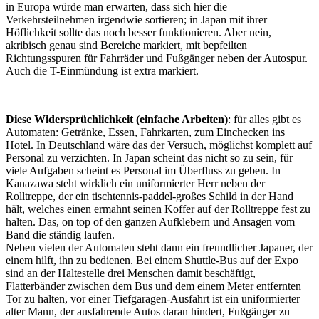
in Europa würde man erwarten, dass sich hier die
Verkehrsteilnehmen irgendwie sortieren; in Japan mit ihrer
Höflichkeit sollte das noch besser funktionieren. Aber nein,
akribisch genau sind Bereiche markiert, mit bepfeilten
Richtungsspuren für Fahrräder und Fußgänger neben der Autospur.
Auch die T-Einmündung ist extra markiert.
Diese Widersprüchlichkeit (einfache Arbeiten)
: für alles gibt es
Automaten: Getränke, Essen, Fahrkarten, zum Einchecken ins
Hotel. In Deutschland wäre das der Versuch, möglichst komplett auf
Personal zu verzichten. In Japan scheint das nicht so zu sein, für
viele Aufgaben scheint es Personal im Überfluss zu geben. In
Kanazawa steht wirklich ein uniformierter Herr neben der
Rolltreppe, der ein tischtennis-paddel-großes Schild in der Hand
hält, welches einen ermahnt seinen Koffer auf der Rolltreppe fest zu
halten. Das, on top of den ganzen Aufklebern und Ansagen vom
Band die ständig laufen.
Neben vielen der Automaten steht dann ein freundlicher Japaner, der
einem hilft, ihn zu bedienen. Bei einem Shuttle-Bus auf der Expo
sind an der Haltestelle drei Menschen damit beschäftigt,
Flatterbänder zwischen dem Bus und dem einem Meter entfernten
Tor zu halten, vor einer Tiefgaragen-Ausfahrt ist ein uniformierter
alter Mann, der ausfahrende Autos daran hindert, Fußgänger zu