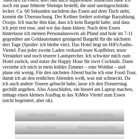
noch ein paar frittierte Shrimps bestellt, die sind uneingeschränkt
lecker. Ca. 60 Sekunden nachdem das Essen auf dem Tisch steht,
kommt die Überraschung. Der Kellner fordert sofortige Barzahlung.
Ooops. Ich mache ihm klar, dass ich kein Bargeld habe, und dass
ich jetzt erst esse, und wir das dann klären. Nach dem Essen
hinterlasse ich meinen Personalausweis als Pfand und hole im 7-11
gegenüber am Geldautomaten genügend Bargeld für die nächsten
drei Tage (Spoiler: ich bleibe vier). Das Hotel liegt im HiFi/Audio-
Viertel. Fast jeder zweite Laden verkauft teure Kopfhörer, teure
Verstärker und noch teurere Lautsprecher. Ich schwitze mich zum
Hotel zurück, und nutze die Happy Hour für zwei Cocktails. Dann
verziehe ich mich in mein kühles Zimmer – eine Wohltat – und
plane ein wenig. Für den nächsten Abend buche ich eine Food-Tour,
damit ich an den restlichen Abenden weiß, was mir schmeckt. Da
ich auch andere Touren gebucht habe, lasse ich den Donnerstag
gechillt angehen. Also Ausschlafen, ein bisserl am Laptop machen,
mittags einen kleinen Ausflug in das XiMen Viertel zum Essen
(nicht begeistert, aber ok).
Hafen von Osaka
Industrie von Osaka
Neubau in Taipeh
Hotelzimmer mit Blick