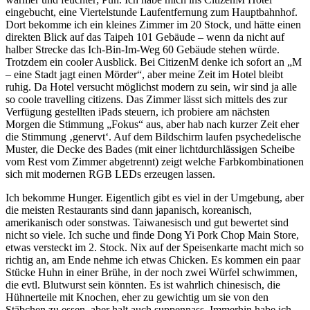
eingebucht, eine Viertelstunde Laufentfernung zum Hauptbahnhof.
Dort bekomme ich ein kleines Zimmer im 20 Stock, und hätte einen
direkten Blick auf das Taipeh 101 Gebäude – wenn da nicht auf
halber Strecke das Ich-Bin-Im-Weg 60 Gebäude stehen würde.
Trotzdem ein cooler Ausblick. Bei CitizenM denke ich sofort an „M
– eine Stadt jagt einen Mörder“, aber meine Zeit im Hotel bleibt
ruhig. Da Hotel versucht möglichst modern zu sein, wir sind ja alle
so coole travelling citizens. Das Zimmer lässt sich mittels des zur
Verfügung gestellten iPads steuern, ich probiere am nächsten
Morgen die Stimmung „Fokus“ aus, aber hab nach kurzer Zeit eher
die Stimmung ‚genervt‘. Auf dem Bildschirm laufen psychedelische
Muster, die Decke des Bades (mit einer lichtdurchlässigen Scheibe
vom Rest vom Zimmer abgetrennt) zeigt welche Farbkombinationen
sich mit modernen RGB LEDs erzeugen lassen.
Ich bekomme Hunger. Eigentlich gibt es viel in der Umgebung, aber
die meisten Restaurants sind dann japanisch, koreanisch,
amerikanisch oder sonstwas. Taiwanesisch und gut bewertet sind
nicht so viele. Ich suche und finde Dong Yi Pork Chop Main Store,
etwas versteckt im 2. Stock. Nix auf der Speisenkarte macht mich so
richtig an, am Ende nehme ich etwas Chicken. Es kommen ein paar
Stücke Huhn in einer Brühe, in der noch zwei Würfel schwimmen,
die evtl. Blutwurst sein könnten. Es ist wahrlich chinesisch, die
Hühnerteile mit Knochen, eher zu gewichtig um sie von den
Stäbchen zu essen, aber halt auch suppennass. Immerhin habe ich