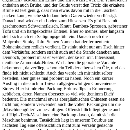
enthalten auch Brühe, und der Guide verrät den Trick: die erkaltete
Brühe ist fest genug, dass man etwas davon mit in die Taschen
packen kann, welche sich dann beim Garen wieder verflüssigt.
Danach mal wieder ein Laden zum Hinsetzen. Es gibt Reis mit
geschmortem Schweinefleisch, Kraut, Bambus-Sprossen, gebratener
Tofu und ein hartgekochtes Entenei. Eher so meines, aber langsam
stellt sich auch ein Sättigungsgefühl ein. Danach noch die
Mutprobe: Stinky Tofu. Seinen Namen hat der fermentierte
Bohnenkuchen redlich verdient. Er stinkt nicht nur am Tisch hinter
dem Verkäufer, sondern strahlt auch auf die Stände daneben aus.
Dennoch, probiert muss er werden, denke ich mir. Interessant,
deutliche Ammoniak-Noten. Wir haben die gebratene Variante
bekommen, da verfliegt schon ein Teil der etherischen Öle, und das
finde ich nicht schlecht. Auch das werde ich mir nicht selber
bestellen, aber gut es mal probiert zu haben. Noch ein kurzer
Ausflug in die auch in Taiwan allgegenwärtigen Convenience
Stores. Hier ist mir eine Packung Erdnussflips in Erinnerung
geblieben, deren Namen übersetzt so viel wie ‚benimm Dich‘
bedeutet. Die manchmal etwas abergläubischen Chinesen essen sie
nicht nur, sondern verwenden auch die vollen Packungen um die
‚Maschinengötter‘ zu besänftigen. Offensichtlich liegt gerne auch
auf High-Tech-Maschinen eine Packung davon, damit sich die
Maschine benimmt. Tatsächlich liegt in unserem Tourbus am
nächsten Tag eine offensichtlich nicht zum Verzehr gedachte