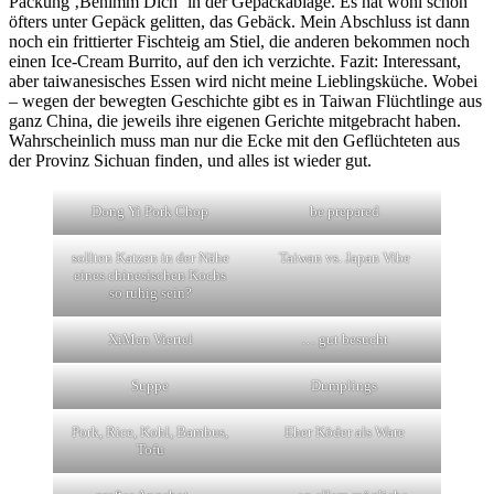
Packung ‚Benimm Dich‘ in der Gepäckablage. Es hat wohl schon
öfters unter Gepäck gelitten, das Gebäck. Mein Abschluss ist dann
noch ein frittierter Fischteig am Stiel, die anderen bekommen noch
einen Ice-Cream Burrito, auf den ich verzichte. Fazit: Interessant,
aber taiwanesisches Essen wird nicht meine Lieblingsküche. Wobei
– wegen der bewegten Geschichte gibt es in Taiwan Flüchtlinge aus
ganz China, die jeweils ihre eigenen Gerichte mitgebracht haben.
Wahrscheinlich muss man nur die Ecke mit den Geflüchteten aus
der Provinz Sichuan finden, und alles ist wieder gut.
Dong Yi Pork Chop
be prepared
sollten Katzen in der Nähe
Taiwan vs. Japan Vibe
eines chinesischen Kochs
so ruhig sein?
XiMen Viertel
… gut besucht
Suppe
Dumplings
Pork, Rice, Kohl, Bambus,
Eher Köder als Ware
Tofu