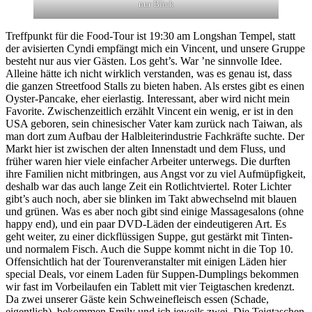
nur Blick
Treffpunkt für die Food-Tour ist 19:30 am Longshan Tempel, statt
der avisierten Cyndi empfängt mich ein Vincent, und unsere Gruppe
besteht nur aus vier Gästen. Los geht’s. War ’ne sinnvolle Idee.
Alleine hätte ich nicht wirklich verstanden, was es genau ist, dass
die ganzen Streetfood Stalls zu bieten haben. Als erstes gibt es einen
Oyster-Pancake, eher eierlastig. Interessant, aber wird nicht mein
Favorite. Zwischenzeitlich erzählt Vincent ein wenig, er ist in den
USA geboren, sein chinesischer Vater kam zurück nach Taiwan, als
man dort zum Aufbau der Halbleiterindustrie Fachkräfte suchte. Der
Markt hier ist zwischen der alten Innenstadt und dem Fluss, und
früher waren hier viele einfacher Arbeiter unterwegs. Die durften
ihre Familien nicht mitbringen, aus Angst vor zu viel Aufmüpfigkeit,
deshalb war das auch lange Zeit ein Rotlichtviertel. Roter Lichter
gibt’s auch noch, aber sie blinken im Takt abwechselnd mit blauen
und grünen. Was es aber noch gibt sind einige Massagesalons (ohne
happy end), und ein paar DVD-Läden der eindeutigeren Art. Es
geht weiter, zu einer dickflüssigen Suppe, gut gestärkt mit Tinten-
und normalem Fisch. Auch die Suppe kommt nicht in die Top 10.
Offensichtlich hat der Tourenveranstalter mit einigen Läden hier
special Deals, vor einem Laden für Suppen-Dumplings bekommen
wir fast im Vorbeilaufen ein Tablett mit vier Teigtaschen kredenzt.
Da zwei unserer Gäste kein Schweinefleisch essen (Schade,
eigentlich), bekommen Emily und ich jeweils zwei. Die Teigtaschen