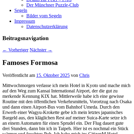
Der Münchner Puzzle-Club
Segeln
Bilder vom Segeln
Impressum
Datenschutz­erklärung
Beitragsnavigation
←
Vorheriger
Nächster
→
Famoses Formosa
Veröffentlicht am
15. Oktober 2025
von
Chris
Mittwochmorgen verlasse ich mein Hotel in Kyoto und mache mich
auf den Weg zum Kansai International Airport, der die gut zu
merkende Kennung KIX hat. Mittlerweile habe ich eine gewisse
Routine mit den öffentlichen Verkehrsmitteln, Vorortzug nach Osaka
und dann einen Airport-Bus vom Bahnhof Umeda. Durch den
Erwerb einer Wagyu-Krokette gebe ich mein letztes japanisches
Bargeld aus, den kläglichen Rest auf meiner Suica-Karte setze ich
an einem Automaten für einen Sprudel ein. Der Flug dauert gute
drei Stunden, dann bin ich in Taipeh. Hier ist es nochmal ein Stück
wärmer und feuchter; Puh. Ich habe mich ins CitizenM Hotel