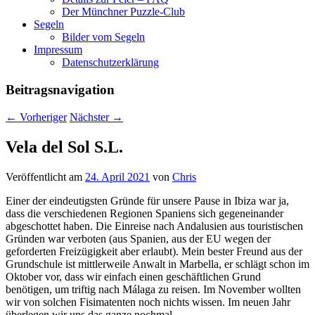
Der Münchner Puzzle-Club
Segeln
Bilder vom Segeln
Impressum
Datenschutz­erklärung
Beitragsnavigation
←
Vorheriger
Nächster
→
Vela del Sol S.L.
Veröffentlicht am
24. April 2021
von
Chris
Einer der eindeutigsten Gründe für unsere Pause in Ibiza war ja,
dass die verschiedenen Regionen Spaniens sich gegeneinander
abgeschottet haben. Die Einreise nach Andalusien aus touristischen
Gründen war verboten (aus Spanien, aus der EU wegen der
geforderten Freizügigkeit aber erlaubt). Mein bester Freund aus der
Grundschule ist mittlerweile Anwalt in Marbella, er schlägt schon im
Oktober vor, dass wir einfach einen geschäftlichen Grund
benötigen, um triftig nach Málaga zu reisen. Im November wollten
wir von solchen Fisimatenten noch nichts wissen. Im neuen Jahr
überlegen wir uns das ganze nochmal.