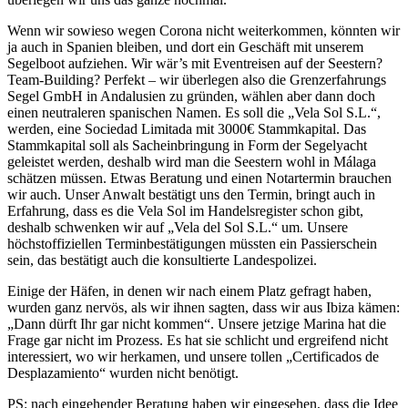
Wenn wir sowieso wegen Corona nicht weiterkommen, könnten wir
ja auch in Spanien bleiben, und dort ein Geschäft mit unserem
Segelboot aufziehen. Wir wär’s mit Eventreisen auf der Seestern?
Team-Building? Perfekt – wir überlegen also die Grenzerfahrungs
Segel GmbH in Andalusien zu gründen, wählen aber dann doch
einen neutraleren spanischen Namen. Es soll die „Vela Sol S.L.“,
werden, eine Sociedad Limitada mit 3000€ Stammkapital. Das
Stammkapital soll als Sacheinbringung in Form der Segelyacht
geleistet werden, deshalb wird man die Seestern wohl in Málaga
schätzen müssen. Etwas Beratung und einen Notartermin brauchen
wir auch. Unser Anwalt bestätigt uns den Termin, bringt auch in
Erfahrung, dass es die Vela Sol im Handelsregister schon gibt,
deshalb schwenken wir auf „Vela del Sol S.L.“ um. Unsere
höchstoffiziellen Terminbestätigungen müssten ein Passierschein
sein, das bestätigt auch die konsultierte Landespolizei.
Einige der Häfen, in denen wir nach einem Platz gefragt haben,
wurden ganz nervös, als wir ihnen sagten, dass wir aus Ibiza kämen:
„Dann dürft Ihr gar nicht kommen“. Unsere jetzige Marina hat die
Frage gar nicht im Prozess. Es hat sie schlicht und ergreifend nicht
interessiert, wo wir herkamen, und unsere tollen „Certificados de
Desplazamiento“ wurden nicht benötigt.
PS: nach eingehender Beratung haben wir eingesehen, dass die Idee