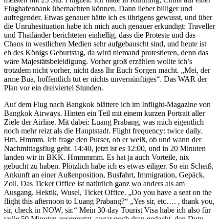
Flughafenbank übernachten können. Dann lieber billiger und
aufregender. Etwas genauer hätte ich es übrigens gewusst, und über
die Unruhesituation habe ich mich auch genauer erkundigt: Traveller
und Thailänder berichteten einhellig, dass die Proteste und das
Chaos in westlichen Medien sehr aufgebauscht sind, und heute ist
eh des Königs Geburtstag, da wird niemand protestieren, denn das
wäre Majestätsbeleidigung. Vorher groß erzählen wollte ich’s
trotzdem nicht vorher, nicht dass Ihr Euch Sorgen macht. „Mei, der
arme Bua, hoffentlich tut er nichts unvernünftiges“. Das WAR der
Plan vor ein dreiviertel Stunden.
Auf dem Flug nach Bangkok blättere ich im Inflight-Magazine von
Bangkok Airways. Hinten ein Teil mit einem kurzen Portrait aller
Ziele der Airline. Mit dabei: Luang Prabang, was mich eigentlich
noch mehr reizt als die Hauptstadt. Flight frequency: twice daily.
Hm. Hmmm. Ich frage den Purser, ob er weiß, ob und wann der
Nachmittagsflug geht. 14:40, jetzt ist es 12:00, und in 20 Minuten
landen wir in BKK. Hmmmmm. Es hat ja auch Vorteile, nix
gebucht zu haben. Plötzlich habe ich es etwas eiliger. So ein Scheiß,
Ankunft an einer Außenposition, Busfahrt, Immigration, Gepäck,
Zoll. Das Ticket Office ist natürlich ganz wo anders als am
Ausgang. Hektik, Wusel, Ticket Office. „Do you have a seat on the
flight this afternoon to Luang Prabang?“ „Yes sir, etc…. , thank you,
sir, check in NOW, sir.“ Mein 30-day Tourist Visa habe ich also für
volle 50 Minuten ausgenutzt, sogar noch dran gedacht, den Duty-