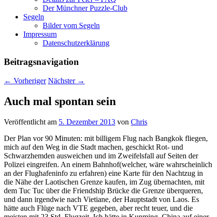
Der Münchner Puzzle-Club
Segeln
Bilder vom Segeln
Impressum
Datenschutz­erklärung
Beitragsnavigation
←
Vorheriger
Nächster
→
Auch mal spontan sein
Veröffentlicht am
5. Dezember 2013
von
Chris
Der Plan vor 90 Minuten: mit billigem Flug nach Bangkok fliegen,
mich auf den Weg in die Stadt machen, geschickt Rot- und
Schwarzhemden ausweichen und im Zweifelsfall auf Seiten der
Polizei eingreifen. An einem Bahnhof(welcher, wäre wahrscheinlich
an der Flughafeninfo zu erfahren) eine Karte für den Nachtzug in
die Nähe der Laotischen Grenze kaufen, im Zug übernachten, mit
dem Tuc Tuc über die Friendship Brücke die Grenze überqueren,
und dann irgendwie nach Vietiane, der Hauptstadt von Laos. Es
hätte auch Flüge nach VTE gegeben, aber recht teuer, und die
meisten mit 23 Std. Flugzeit. Ich hätte in Kunming, China auf einer