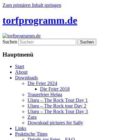
Zum primären Inhalt springen
torfprogramm.de
Suchen
Hauptmenü
Start
About
Downloads
Die Feier 2024
Die Feier 2018
Trauerfeier Helga
Uluru – The Rock Tour Day 1
Uluru – The Rock tour Day 2
Uluru – The Rock Tour Day 3
Zara
Download pictures for Sally
Links
Praktische Tipps
Details zur Feier – FAQ