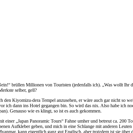
 Nein!“ brüllen Millionen von Touristen (jedenfalls ich). „Was wollt Ih
erkste selber, gell?
h den Kiyomizu-dera Tempel anzusehen, er wäre auch gar nicht so wei
vor ich dann ins Hotel gegangen bin. So wird das nix. Also habe ich no
Japan). Genauso wie es klingt, so ist es auch gekommen.
t mit einer „Japan Panoramic Tours“ Fahne umher und betreut ca. 200 To
rbenen Aufkleber geben, und mich in eine Schlange mit anderen Leuten 
yanmar, kann eigentlich ganz gut Englisch, aber trotzdem ist sie über