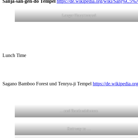
Sanja-san-gen-do Tempel
https://de.wikipedia.org/wiki/Sanj%
Langer Haupttempel
Lunch Time
Sagano Bamboo Forest und Tenryu-ji Tempel
https://de.wikipedia.
…und Bambusbäumen
Stairway to …