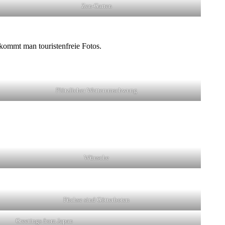
Zen-Garten
bekommt man touristenfreie Fotos.
Plötzlicher Wetterumschwung
Wünsche
Füchse sind Götterboten
Greetings from Japan