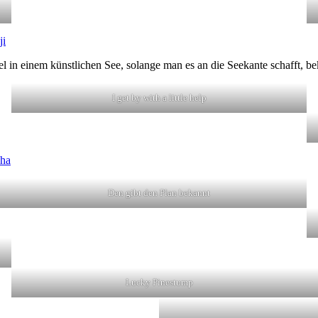
ji
nsel in einem künstlichen See, solange man es an die Seekante schafft, 
I get by with a little help
sha
Den gibt den Plan bekannt
Lucky Pinestump