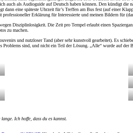
ich auch als Audioguide auf Deutsch haben können. Den kündigt die nä
gt dann eine späteste Uhrzeit für’s Treffen am Bus fest (auf einer Klap
 professioneller Erklärung für Interessierte und meinen Bildern für (d
 wegen Disziplinlosigkeit. Die Zeit pro Tempel erlaubt einen Spaziergang
otos zu machen.
uvenirs und nutzloser Tand (aber sehr kunstvoll gearbeitet). Es schi
es Problems sind, und nicht ein Teil der Lösung. „Alle“ wurde auf der Ba
ange. Ich hoffe, dass du es kannst.