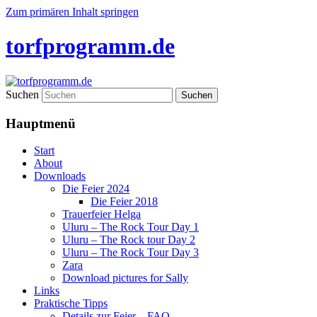
Zum primären Inhalt springen
torfprogramm.de
Suchen
Hauptmenü
Start
About
Downloads
Die Feier 2024
Die Feier 2018
Trauerfeier Helga
Uluru – The Rock Tour Day 1
Uluru – The Rock tour Day 2
Uluru – The Rock Tour Day 3
Zara
Download pictures for Sally
Links
Praktische Tipps
Details zur Feier – FAQ