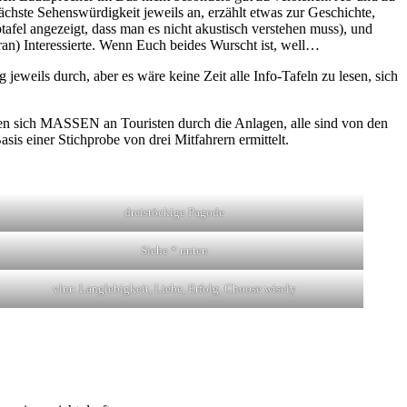
chste Sehenswürdigkeit jeweils an, erzählt etwas zur Geschichte,
ptafel angezeigt, dass man es nicht akustisch verstehen muss), und
aran) Interessierte. Wenn Euch beides Wurscht ist, well…
 jeweils durch, aber es wäre keine Zeit alle Info-Tafeln zu lesen, sich
eben sich MASSEN an Touristen durch die Anlagen, alle sind von den
sis einer Stichprobe von drei Mitfahrern ermittelt.
dreistöckige Pagode
Siehe * unten
vlnr: Langlebigkeit, Liebe, Erfolg. Choose wisely