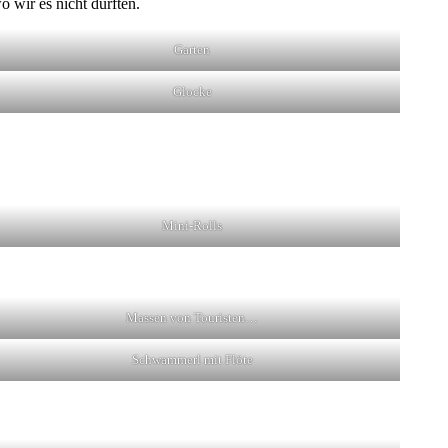
o wir es nicht durften.
Garten
Glocke
Mini-Rolls
Massen von Touristen…
Schwammerl mit Flöte