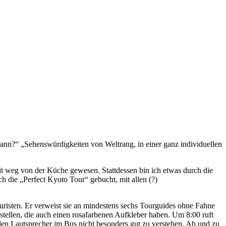
r dann?“ „Sehenswürdigkeiten von Weltrang, in einer ganz individuellen
t weg von der Küche gewesen. Stattdessen bin ich etwas durch die
ch die „Perfect Kyoto Tour“ gebucht, mit allen (?)
uristen. Er verweist sie an mindestens sechs Tourguides ohne Fahne
stellen, die auch einen rosafarbenen Aufkleber haben. Um 8:00 ruft
 den Lautsprecher im Bus nicht besonders gut zu verstehen. Ab und zu