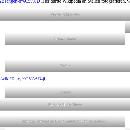
C5%ABsangen-d%C5%8D
Hier durfte Wikipedia an Stellen fotografieren, w
Quelle: Wikipedia
Nebenschrein
Buffet
org/wiki/Tenry%C5%AB-ji
…should…
Kimono Photo-Shoot
Wer den Prinzen küsst, verwandelt sich in einen Frosch