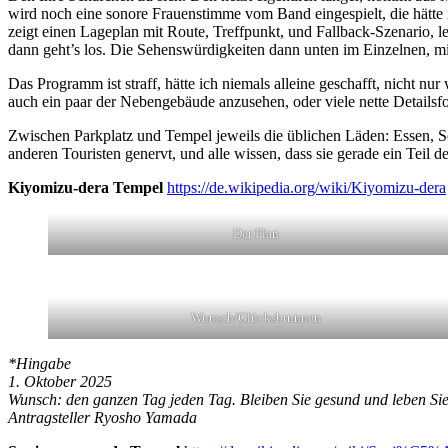
wird noch eine sonore Frauenstimme vom Band eingespielt, die hätte 
zeigt einen Lageplan mit Route, Treffpunkt, und Fallback-Szenario, le
dann geht’s los. Die Sehenswürdigkeiten dann unten im Einzelnen, mit
Das Programm ist straff, hätte ich niemals alleine geschafft, nicht nur
auch ein paar der Nebengebäude anzusehen, oder viele nette Detailsf
Zwischen Parkplatz und Tempel jeweils die üblichen Läden: Essen, So
anderen Touristen genervt, und alle wissen, dass sie gerade ein Teil d
Kiyomizu-dera Tempel
https://de.wikipedia.org/wiki/Kiyomizu-dera
Der Plan
Wunsch/Glücksbrunnen
*Hingabe
1. Oktober 2025
Wunsch: den ganzen Tag jeden Tag. Bleiben Sie gesund und leben Sie l
Antragsteller Ryosho Yamada