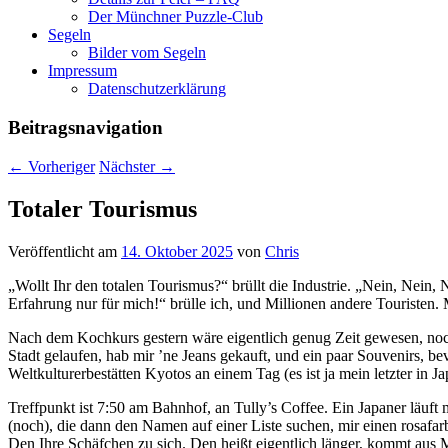
Der Münchner Puzzle-Club
Segeln
Bilder vom Segeln
Impressum
Datenschutz­erklärung
Beitragsnavigation
←
Vorheriger
Nächster
→
Totaler Tourismus
Veröffentlicht am
14. Oktober 2025
von
Chris
„Wollt Ihr den totalen Tourismus?“ brüllt die Industrie. „Nein, Nein,
Erfahrung nur für mich!“ brülle ich, und Millionen andere Touristen. M
Nach dem Kochkurs gestern wäre eigentlich genug Zeit gewesen, noc
Stadt gelaufen, hab mir ’ne Jeans gekauft, und ein paar Souvenirs, be
Weltkulturerbestätten Kyotos an einem Tag (es ist ja mein letzter in 
Treffpunkt ist 7:50 am Bahnhof, an Tully’s Coffee. Ein Japaner läuf
(noch), die dann den Namen auf einer Liste suchen, mir einen rosafa
Den Ihre Schäfchen zu sich. Den heißt eigentlich länger, kommt aus M