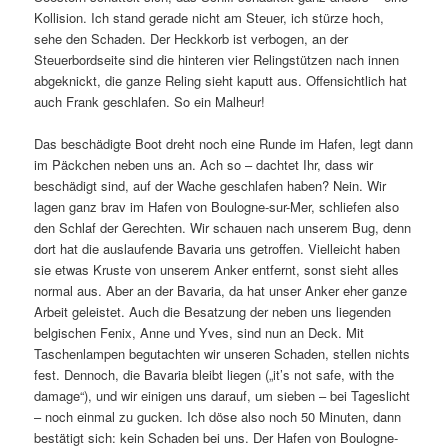
Kollision. Ich stand gerade nicht am Steuer, ich stürze hoch,
sehe den Schaden. Der Heckkorb ist verbogen, an der
Steuerbordseite sind die hinteren vier Relingstützen nach innen
abgeknickt, die ganze Reling sieht kaputt aus. Offensichtlich hat
auch Frank geschlafen. So ein Malheur!
Das beschädigte Boot dreht noch eine Runde im Hafen, legt dann
im Päckchen neben uns an. Ach so – dachtet Ihr, dass wir
beschädigt sind, auf der Wache geschlafen haben? Nein. Wir
lagen ganz brav im Hafen von Boulogne-sur-Mer, schliefen also
den Schlaf der Gerechten. Wir schauen nach unserem Bug, denn
dort hat die auslaufende Bavaria uns getroffen. Vielleicht haben
sie etwas Kruste von unserem Anker entfernt, sonst sieht alles
normal aus. Aber an der Bavaria, da hat unser Anker eher ganze
Arbeit geleistet. Auch die Besatzung der neben uns liegenden
belgischen Fenix, Anne und Yves, sind nun an Deck. Mit
Taschenlampen begutachten wir unseren Schaden, stellen nichts
fest. Dennoch, die Bavaria bleibt liegen („it’s not safe, with the
damage“), und wir einigen uns darauf, um sieben – bei Tageslicht
– noch einmal zu gucken. Ich döse also noch 50 Minuten, dann
bestätigt sich: kein Schaden bei uns. Der Hafen von Boulogne-