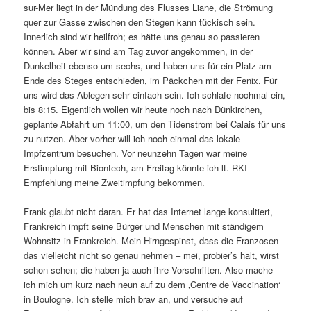
sur-Mer liegt in der Mündung des Flusses Liane, die Strömung
quer zur Gasse zwischen den Stegen kann tückisch sein.
Innerlich sind wir heilfroh; es hätte uns genau so passieren
können. Aber wir sind am Tag zuvor angekommen, in der
Dunkelheit ebenso um sechs, und haben uns für ein Platz am
Ende des Steges entschieden, im Päckchen mit der Fenix. Für
uns wird das Ablegen sehr einfach sein. Ich schlafe nochmal ein,
bis 8:15. Eigentlich wollen wir heute noch nach Dünkirchen,
geplante Abfahrt um 11:00, um den Tidenstrom bei Calais für uns
zu nutzen. Aber vorher will ich noch einmal das lokale
Impfzentrum besuchen. Vor neunzehn Tagen war meine
Erstimpfung mit Biontech, am Freitag könnte ich lt. RKI-
Empfehlung meine Zweitimpfung bekommen.
Frank glaubt nicht daran. Er hat das Internet lange konsultiert,
Frankreich impft seine Bürger und Menschen mit ständigem
Wohnsitz in Frankreich. Mein Hirngespinst, dass die Franzosen
das vielleicht nicht so genau nehmen – mei, probier’s halt, wirst
schon sehen; die haben ja auch ihre Vorschriften. Also mache
ich mich um kurz nach neun auf zu dem ‚Centre de Vaccination‘
in Boulogne. Ich stelle mich brav an, und versuche auf