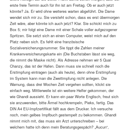
erste freie Termin auch für ihn ist am Freitag. Ob er auch jetzt
könnte? Ja. Er wird ohne weiteres warten abgeführt. Die Dame
wendet sich mir zu. Sie versteht schon, dass es erst übermorgen
Zeit wäre, aber könnte ich auch jetzt? Klar. Sie schickt mich zu
Box 5; mir folgt eine Dame mit einer Schale voller aufgezogener
Spritzen. Sie setzt sich an einen Computer, weist mich auf den
Platz neben sich. Es fehlt eine französische
Sozialversicherungsnummer. Sie tippt die Zahlen meiner
Krankenversicherungskarte ein (Die Buchstaben lässt sie weg,
die nimmt die Maske nicht). Als Adresse nehmen wir 5 Quai
Chanzy, das ist der Hafen. Dann muss sie schnell noch die
Erstimpfung eintragen (auch als heute), denn ohne Erstimpfung
im System kann man die Zweitimpfung nicht anlegen. Die
Warnung, dass drei Wochen Zeit vergehen sollten, klickt sie
einfach weg. Mittlerweile ist ein weitere Helfer gekommen, der
wie Ghandi aussieht. Er kann ein paar Worte Englisch, freut sich
sie anzuwenden, bitte Ärmel hochkrempeln, Pieks, fertig. Das
DIN A4 EU-Impfzertifikat fällt aus dem Drucker. Ich versuche
noch, mein gelbes Impfbuch gestempelt zu bekommen. Ghandi
nimmt mich mit, das muss ein Arzt unterschreiben – bei
welchem hatte ich denn mein Beratungsgespäch? „Aucun“,