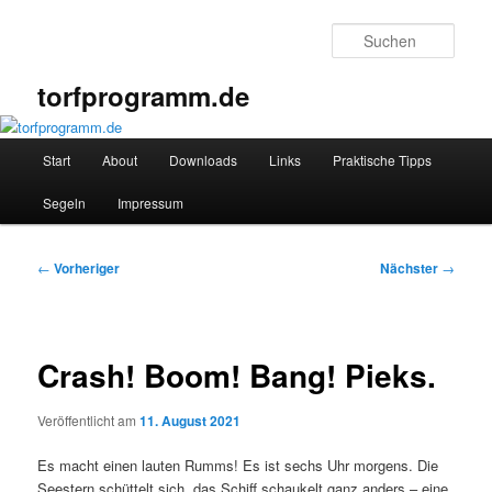
Zum
primären
Such
Inhalt
springen
torfprogramm.de
Hauptmenü
Start
About
Downloads
Links
Praktische Tipps
Segeln
Impressum
Beitragsnavigation
←
Vorheriger
Nächster
→
Crash! Boom! Bang! Pieks.
Veröffentlicht am
11. August 2021
Es macht einen lauten Rumms! Es ist sechs Uhr morgens. Die
Seestern schüttelt sich, das Schiff schaukelt ganz anders – eine