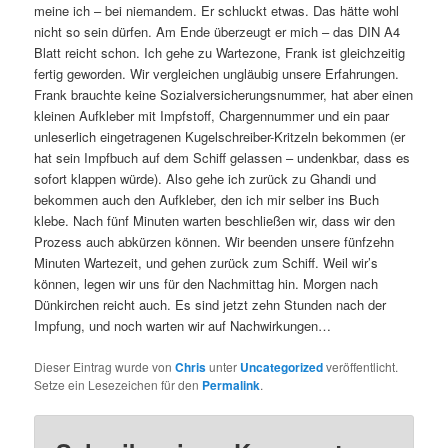
meine ich – bei niemandem. Er schluckt etwas. Das hätte wohl
nicht so sein dürfen. Am Ende überzeugt er mich – das DIN A4
Blatt reicht schon. Ich gehe zu Wartezone, Frank ist gleichzeitig
fertig geworden. Wir vergleichen ungläubig unsere Erfahrungen.
Frank brauchte keine Sozialversicherungsnummer, hat aber einen
kleinen Aufkleber mit Impfstoff, Chargennummer und ein paar
unleserlich eingetragenen Kugelschreiber-Kritzeln bekommen (er
hat sein Impfbuch auf dem Schiff gelassen – undenkbar, dass es
sofort klappen würde). Also gehe ich zurück zu Ghandi und
bekommen auch den Aufkleber, den ich mir selber ins Buch
klebe. Nach fünf Minuten warten beschließen wir, dass wir den
Prozess auch abkürzen können. Wir beenden unsere fünfzehn
Minuten Wartezeit, und gehen zurück zum Schiff. Weil wir’s
können, legen wir uns für den Nachmittag hin. Morgen nach
Dünkirchen reicht auch. Es sind jetzt zehn Stunden nach der
Impfung, und noch warten wir auf Nachwirkungen…
Dieser Eintrag wurde von
Chris
unter
Uncategorized
veröffentlicht.
Setze ein Lesezeichen für den
Permalink
.