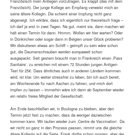
Französisch mein Anliegen vorzutragen. Es klappt (das mit dem
Französich). Der junge Kollege am Empfang verweist mich an
seine ältere Kollegin. Die scheint einer Impfung nicht ganz
abgeneigt. Ich erkläre, dass ich eigentlich nur theoretisch frage –
ich darf ja erst in zwei Tagen. Na gut, meint sie, dann machen wir
halt einen Termin für dann. Hmmm. Wollen wir hier warten? Oder
in Dünkirchen oder sogar dann in Belgien unser Glück probieren?
Wir diskutieren etwas am Schiff – geimpft zu sein wäre schon
gut, die Daumenschrauben werden europaweit schon
ausgepackt. Seit gestern braucht man in Frankreich einen ‚Pass
Sanitaire‘, zu erreichen mit einem 72 Stunden jungen Antigen-
Test für 25€. Dass ähnliches auch in anderen Ländern kommen
wird, ist klar. Um weiter stressfrei zu leben, bin ich auch bereit,
am Wochenende fix nach Aachen zu fahren, und mich dort
impfen zu lassen – immerhin wäre ich dann ab September wieder
ein relativ freies Mitglied der Gesellschaft.
Am Ende beschließen wir, in Boulogne zu bleiben, aber den
Termin jetzt fest zu machen, dass da weniger dazwischen
kommen kann. Wir laufen wieder zum ‚Centre de Vaccination‘. Da
wir nicht so ganz in den Prozess passen, nimmt uns die gleiche
ältere Kollegin auf die Seite. Frank dürfte schon morgen, aber der