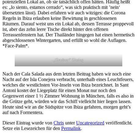
potenziellen Lokal an, ob sie tatsächlich offen hätten. Häufig heißt
es: „lo siento, estamos cerrado“, was sich praktisch mit ’nein‘
übersetzten lässt). Dabei erfahren wir auch witziges: die Corona
Regeln in Ibiza erlauben keine Bewirtung in geschlossenen
Räumen. Darauf weist uns ein Lokal ab, dessen Terrasse proppevoll
ist, aber das zehn leere Tische direkt hinter den offenen
Terrassenfenstern hat. Der Thailänder hingegen hat einen hermetisch
abgeschlossenen Wintergarten, und erfüllt so wohl die Auflagen.
*Face-Palm*.
„Outdoor“ Dining
Nach der Cala Salada aus dem letzten Beitrag haben wir noch eine
Nacht auf der Isla Conejera verbracht, unterhalb eines Leuchtfeuers,
welches die westlichsten Vor-Inseln von Ibiza bezeichnet. In Sant
Antoni kostet der Liegeplatz für einen Monat nur noch den
Gegenwert einer 1 ½ Zimmer Wohnung in München, falls es also in
die Grütze geht, würden wir das Schiff vielleicht hier liegen lassen.
Heute sind wir an die Südspitze von Ibiza gefahren, morgen geht’s
auf nach Formentera.
Dieser Eintrag wurde von
Chris
unter
Uncategorized
veröffentlicht.
Setze ein Lesezeichen für den
Permalink
.