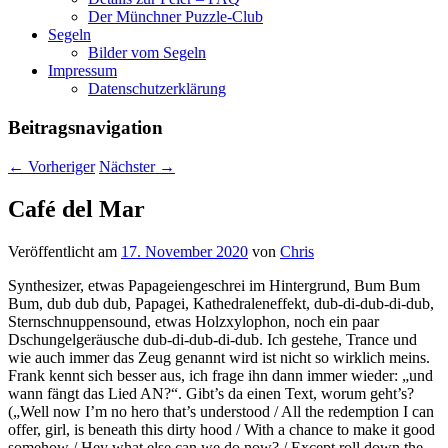
Der Münchner Puzzle-Club
Segeln
Bilder vom Segeln
Impressum
Datenschutz­erklärung
Beitragsnavigation
←
Vorheriger
Nächster
→
Café del Mar
Veröffentlicht am
17. November 2020
von
Chris
Synthesizer, etwas Papageiengeschrei im Hintergrund, Bum Bum
Bum, dub dub dub, Papagei, Kathedraleneffekt, dub-di-dub-di-dub,
Sternschnuppensound, etwas Holzxylophon, noch ein paar
Dschungelgeräusche dub-di-dub-di-dub. Ich gestehe, Trance und
wie auch immer das Zeug genannt wird ist nicht so wirklich meins.
Frank kennt sich besser aus, ich frage ihn dann immer wieder: „und
wann fängt das Lied AN?“. Gibt’s da einen Text, worum geht’s?
(„Well now I’m no hero that’s understood / All the redemption I can
offer, girl, is beneath this dirty hood / With a chance to make it good
somehow / Hey what else can we do now? / Except roll down the