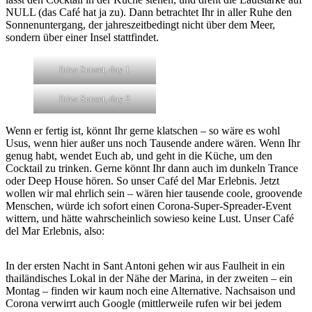
NULL (das Café hat ja zu). Dann betrachtet Ihr in aller Ruhe den
Sonnenuntergang, der jahreszeitbedingt nicht über dem Meer,
sondern über einer Insel stattfindet.
Ibiza Sunset, day 1
Ibiza Sunset, day 2
Wenn er fertig ist, könnt Ihr gerne klatschen – so wäre es wohl
Usus, wenn hier außer uns noch Tausende andere wären. Wenn Ihr
genug habt, wendet Euch ab, und geht in die Küche, um den
Cocktail zu trinken. Gerne könnt Ihr dann auch im dunkeln Trance
oder Deep House hören. So unser Café del Mar Erlebnis. Jetzt
wollen wir mal ehrlich sein – wären hier tausende coole, groovende
Menschen, würde ich sofort einen Corona-Super-Spreader-Event
wittern, und hätte wahrscheinlich sowieso keine Lust. Unser Café
del Mar Erlebnis, also:
In der ersten Nacht in Sant Antoni gehen wir aus Faulheit in ein
thailändisches Lokal in der Nähe der Marina, in der zweiten – ein
Montag – finden wir kaum noch eine Alternative. Nachsaison und
Corona verwirrt auch Google (mittlerweile rufen wir bei jedem