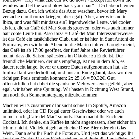
window and let the wind blow back your hair“ – Da habe ich einen
Bezug dazu. Gut, ich würde das Auto waschen, bevor ich Mary
versuche damit rumzukriegen, aber egal). Aber, aber wir sind in
Ibiza, und was fällt mir dazu ein? Irgendwelche Leute, viel cooler
als ich, die zu Café del Mar Sounds grooven, oder was auch immer
halt coole Leute tun. Also Ibiza = Café del Mar. Interessanterweise
ist das Café ein tatsächlicher Club, und er ist hier, in Sant Antoni de
Portmany, wo wir heute Abend in die Marina fahren. Google meint,
das Café ist ab 17:00 geöffnet, der fünf Jahre alte Revierführer
meint, dass die Saison spätestens im Oktober zu Ende ist. Der
freundliche Marinero, der uns empfängt, ist neu in dem Job, es
dauert recht lange, bevor er unsere Daten aufgenommen hat, sie
fünfmal laut wiederholt hat, und uns am Ende glaubt, dass wir den
richtigen Preis ermitteln konnten: 2x 25,16 = 50,32€. Gut,
offensichtlich hat dabei die spanische Mehrwertsteuer gefehlt, aber
egal, wir haben eine Quittung. Wir hasten in Richtung West-Strand,
um noch den Sonnenuntergang mitzubekommen.
Machen wir’s zusammen? Ihr sucht schnell in Spotify, Amazon
unlimited, oder im CD Regal eurer Geschwister oder wo auch
immer nach „Cafe del Mar“ sounds. Dann macht Ihr Euch ein
Cocktail. Ich denke, ein Kaffee ist nicht angemessen, aber sicher bin
ich mir nicht. Vielleicht geht auch eine Dose Bier oder ein Glas
Wein. Dann sehr Ihr Euch die Fotos an. Und jetzt das wichtige: Ihr
lasst den Cocktail in der Küche stehen, und dreht die Lautstärke auf