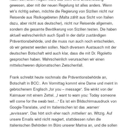
gewesen, aber mit der neuen Regelung ist alles anders. Wenn
wir’s richtig sehen, möchte die Regierung von Sizilien nicht nur
Reisende aus Risikogebieten (Malta zählt aus Sicht von Italien
dazu, aber nicht aus deutscher), nicht nur Reisende allgemein,
sondern die gesamte Bevölkerung von Sizilien testen. Die haben
aktuell wahrscheinlich auch Spaß in der dafür zuständigen
Präventionsbehörde, und die muss nun auch noch entscheiden,
ob wir getestet werden sollen. Nach diversem Austausch mit der
deutschen Botschaft wird auch klar, dass die mit Dr. Rigoletto
gesprochen haben. Wahrscheinlich verursachen wir einen
mittelschweren diplomatischen Zwischenfall.
Frank schreibt heute nochmals die Präventionsbehörde an,
Botschaft in BCC:. Am Vormittag kommt eine Dame und meint in
gebrochenem Englisch „for you – message“. Sie winkt von der
Kaimauer mit einem Zettel. „I want to warn you: Today someone
will come for the swab test…“ Es ist ein Bildschirmausdruck von
Google-Translate, und im italienischen ist das ‚warnen‘
„avvissare“. Das hört sich eher nach ‚mitteilen‘ an. Witzig. Auf
unsere Emails wird nicht reagiert, stattdessen rufen die
italienischen Behörden im Büro unserer Marina an, und die sollen