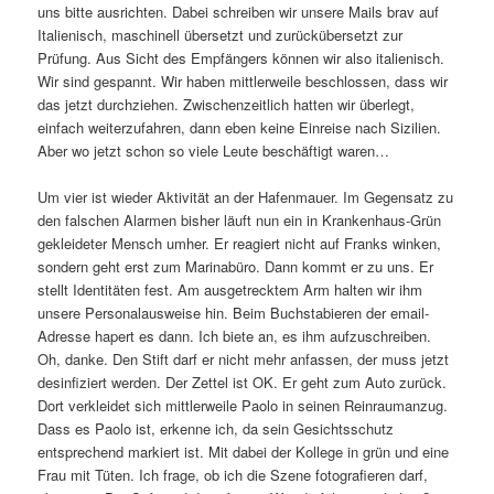
uns bitte ausrichten. Dabei schreiben wir unsere Mails brav auf
Italienisch, maschinell übersetzt und zurückübersetzt zur
Prüfung. Aus Sicht des Empfängers können wir also italienisch.
Wir sind gespannt. Wir haben mittlerweile beschlossen, dass wir
das jetzt durchziehen. Zwischenzeitlich hatten wir überlegt,
einfach weiterzufahren, dann eben keine Einreise nach Sizilien.
Aber wo jetzt schon so viele Leute beschäftigt waren…
Um vier ist wieder Aktivität an der Hafenmauer. Im Gegensatz zu
den falschen Alarmen bisher läuft nun ein in Krankenhaus-Grün
gekleideter Mensch umher. Er reagiert nicht auf Franks winken,
sondern geht erst zum Marinabüro. Dann kommt er zu uns. Er
stellt Identitäten fest. Am ausgetrecktem Arm halten wir ihm
unsere Personalausweise hin. Beim Buchstabieren der email-
Adresse hapert es dann. Ich biete an, es ihm aufzuschreiben.
Oh, danke. Den Stift darf er nicht mehr anfassen, der muss jetzt
desinfiziert werden. Der Zettel ist OK. Er geht zum Auto zurück.
Dort verkleidet sich mittlerweile Paolo in seinen Reinraumanzug.
Dass es Paolo ist, erkenne ich, da sein Gesichtsschutz
entsprechend markiert ist. Mit dabei der Kollege in grün und eine
Frau mit Tüten. Ich frage, ob ich die Szene fotografieren darf,