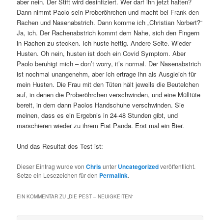
aber nein. Der Stift wird desinfiziert. Wer darf ihn jetzt halten?
Dann nimmt Paolo sein Proberöhrchen und macht bei Frank den
Rachen und Nasenabstrich. Dann komme ich „Christian Norbert?“
Ja, ich. Der Rachenabstrich kommt dem Nahe, sich den Fingern
in Rachen zu stecken. Ich huste heftig. Andere Seite. Wieder
Husten. Oh nein, husten ist doch ein Covid Symptom. Aber
Paolo beruhigt mich – don’t worry, it’s normal. Der Nasenabstrich
ist nochmal unangenehm, aber ich ertrage ihn als Ausgleich für
mein Husten. Die Frau mit den Tüten hält jeweils die Beutelchen
auf, in denen die Proberöhrchen verschwinden, und eine Mülltüte
bereit, in dem dann Paolos Handschuhe verschwinden. Sie
meinen, dass es ein Ergebnis in 24-48 Stunden gibt, und
marschieren wieder zu ihrem Fiat Panda. Erst mal ein Bier.
Und das Resultat des Test ist:
Dieser Eintrag wurde von
Chris
unter
Uncategorized
veröffentlicht.
Setze ein Lesezeichen für den
Permalink
.
EIN KOMMENTAR ZU „
DIE PEST – NEUIGKEITEN
“