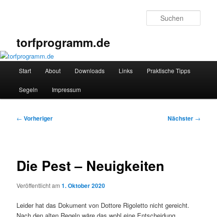
Zum
primären
Such
Inhalt
springen
torfprogramm.de
Hauptmenü
Start
About
Downloads
Links
Praktische Tipps
Segeln
Impressum
Beitragsnavigation
←
Vorheriger
Nächster
→
Die Pest – Neuigkeiten
Veröffentlicht am
1. Oktober 2020
Leider hat das Dokument von Dottore Rigoletto nicht gereicht.
Nach den alten Regeln wäre das wohl eine Entscheidung