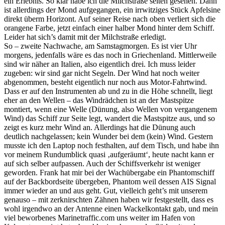
ein Erlebnis. So klar habe ich die Milchstraße selten gesehen. Dann
ist allerdings der Mond aufgegangen, ein irrwitziges Stück Apfelsine
direkt überm Horizont. Auf seiner Reise nach oben verliert sich die
orangene Farbe, jetzt einfach einer halber Mond hinter dem Schiff.
Leider hat sich’s damit mit der Milchstraße erledigt.
So – zweite Nachwache, am Samstagmorgen. Es ist vier Uhr
morgens, jedenfalls wäre es das noch in Griechenland. Mittlerweile
sind wir näher an Italien, also eigentlich drei. Ich muss leider
zugeben: wir sind gar nicht Segeln. Der Wind hat noch weiter
abgenommen, besteht eigentlich nur noch aus Motor-Fahrtwind.
Dass er auf den Instrumenten ab und zu in die Höhe schnellt, liegt
eher an den Wellen – das Windrädchen ist an der Mastspitze
montiert, wenn eine Welle (Dünung, also Wellen von vergangenem
Wind) das Schiff zur Seite legt, wandert die Mastspitze aus, und so
zeigt es kurz mehr Wind an. Allerdings hat die Dünung auch
deutlich nachgelassen; kein Wunder bei dem (kein) Wind. Gestern
musste ich den Laptop noch festhalten, auf dem Tisch, und habe ihn
vor meinem Rundumblick quasi ‚aufgeräumt‘, heute nacht kann er
auf sich selber aufpassen. Auch der Schiffsverkehr ist weniger
geworden. Frank hat mir bei der Wachübergabe ein Phantomschiff
auf der Backbordseite übergeben, Phantom weil dessen AIS Signal
immer wieder an und aus geht. Gut, vielleich geht’s mit unserem
genauso – mit zerknirschten Zähnen haben wir festgestellt, dass es
wohl irgendwo an der Antenne einen Wackelkontakt gab, und mein
viel beworbenes Marinetraffic.com uns weiter im Hafen von