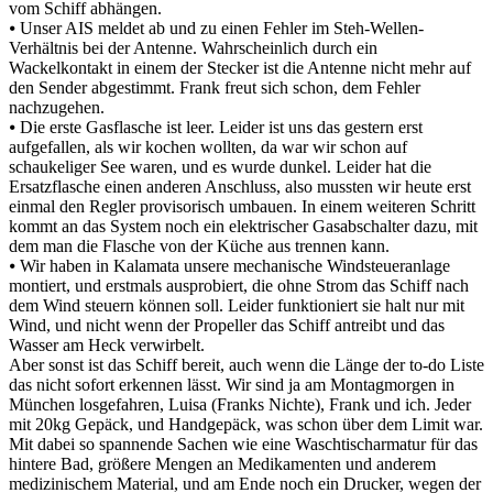
vom Schiff abhängen.
⦁ Unser AIS meldet ab und zu einen Fehler im Steh-Wellen-
Verhältnis bei der Antenne. Wahrscheinlich durch ein
Wackelkontakt in einem der Stecker ist die Antenne nicht mehr auf
den Sender abgestimmt. Frank freut sich schon, dem Fehler
nachzugehen.
⦁ Die erste Gasflasche ist leer. Leider ist uns das gestern erst
aufgefallen, als wir kochen wollten, da war wir schon auf
schaukeliger See waren, und es wurde dunkel. Leider hat die
Ersatzflasche einen anderen Anschluss, also mussten wir heute erst
einmal den Regler provisorisch umbauen. In einem weiteren Schritt
kommt an das System noch ein elektrischer Gasabschalter dazu, mit
dem man die Flasche von der Küche aus trennen kann.
⦁ Wir haben in Kalamata unsere mechanische Windsteueranlage
montiert, und erstmals ausprobiert, die ohne Strom das Schiff nach
dem Wind steuern können soll. Leider funktioniert sie halt nur mit
Wind, und nicht wenn der Propeller das Schiff antreibt und das
Wasser am Heck verwirbelt.
Aber sonst ist das Schiff bereit, auch wenn die Länge der to-do Liste
das nicht sofort erkennen lässt. Wir sind ja am Montagmorgen in
München losgefahren, Luisa (Franks Nichte), Frank und ich. Jeder
mit 20kg Gepäck, und Handgepäck, was schon über dem Limit war.
Mit dabei so spannende Sachen wie eine Waschtischarmatur für das
hintere Bad, größere Mengen an Medikamenten und anderem
medizinischem Material, und am Ende noch ein Drucker, wegen der