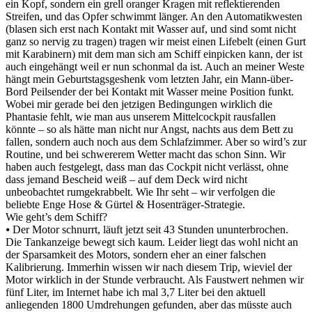
ein Kopf, sondern ein grell oranger Kragen mit reflektierenden
Streifen, und das Opfer schwimmt länger. An den Automatikwesten
(blasen sich erst nach Kontakt mit Wasser auf, und sind somt nicht
ganz so nervig zu tragen) tragen wir meist einen Lifebelt (einen Gurt
mit Karabinern) mit dem man sich am Schiff einpicken kann, der ist
auch eingehängt weil er nun schonmal da ist. Auch an meiner Weste
hängt mein Geburtstagsgeshenk vom letzten Jahr, ein Mann-über-
Bord Peilsender der bei Kontakt mit Wasser meine Position funkt.
Wobei mir gerade bei den jetzigen Bedingungen wirklich die
Phantasie fehlt, wie man aus unserem Mittelcockpit rausfallen
könnte – so als hätte man nicht nur Angst, nachts aus dem Bett zu
fallen, sondern auch noch aus dem Schlafzimmer. Aber so wird’s zur
Routine, und bei schwererem Wetter macht das schon Sinn. Wir
haben auch festgelegt, dass man das Cockpit nicht verlässt, ohne
dass jemand Bescheid weiß – auf dem Deck wird nicht
unbeobachtet rumgekrabbelt. Wie Ihr seht – wir verfolgen die
beliebte Enge Hose & Gürtel & Hosenträger-Strategie.
Wie geht’s dem Schiff?
⦁ Der Motor schnurrt, läuft jetzt seit 43 Stunden ununterbrochen.
Die Tankanzeige bewegt sich kaum. Leider liegt das wohl nicht an
der Sparsamkeit des Motors, sondern eher an einer falschen
Kalibrierung. Immerhin wissen wir nach diesem Trip, wieviel der
Motor wirklich in der Stunde verbraucht. Als Faustwert nehmen wir
fünf Liter, im Internet habe ich mal 3,7 Liter bei den aktuell
anliegenden 1800 Umdrehungen gefunden, aber das müsste auch