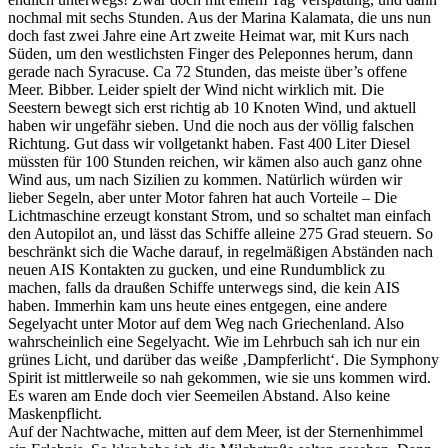
nochmal mit sechs Stunden. Aus der Marina Kalamata, die uns nun
doch fast zwei Jahre eine Art zweite Heimat war, mit Kurs nach
Süden, um den westlichsten Finger des Peleponnes herum, dann
gerade nach Syracuse. Ca 72 Stunden, das meiste über’s offene
Meer. Bibber. Leider spielt der Wind nicht wirklich mit. Die
Seestern bewegt sich erst richtig ab 10 Knoten Wind, und aktuell
haben wir ungefähr sieben. Und die noch aus der völlig falschen
Richtung. Gut dass wir vollgetankt haben. Fast 400 Liter Diesel
müssten für 100 Stunden reichen, wir kämen also auch ganz ohne
Wind aus, um nach Sizilien zu kommen. Natürlich würden wir
lieber Segeln, aber unter Motor fahren hat auch Vorteile – Die
Lichtmaschine erzeugt konstant Strom, und so schaltet man einfach
den Autopilot an, und lässt das Schiffe alleine 275 Grad steuern. So
beschränkt sich die Wache darauf, in regelmäßigen Abständen nach
neuen AIS Kontakten zu gucken, und eine Rundumblick zu
machen, falls da draußen Schiffe unterwegs sind, die kein AIS
haben. Immerhin kam uns heute eines entgegen, eine andere
Segelyacht unter Motor auf dem Weg nach Griechenland. Also
wahrscheinlich eine Segelyacht. Wie im Lehrbuch sah ich nur ein
grünes Licht, und darüber das weiße ‚Dampferlicht‘. Die Symphony
Spirit ist mittlerweile so nah gekommen, wie sie uns kommen wird.
Es waren am Ende doch vier Seemeilen Abstand. Also keine
Maskenpflicht.
Auf der Nachtwache, mitten auf dem Meer, ist der Sternenhimmel