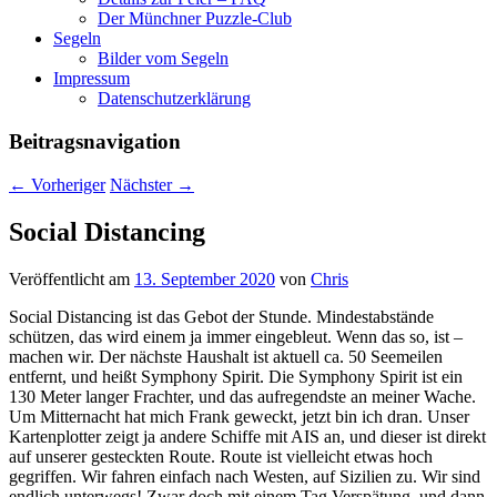
Der Münchner Puzzle-Club
Segeln
Bilder vom Segeln
Impressum
Datenschutz­erklärung
Beitragsnavigation
←
Vorheriger
Nächster
→
Social Distancing
Veröffentlicht am
13. September 2020
von
Chris
Social Distancing ist das Gebot der Stunde. Mindestabstände
schützen, das wird einem ja immer eingebleut. Wenn das so, ist –
machen wir. Der nächste Haushalt ist aktuell ca. 50 Seemeilen
entfernt, und heißt Symphony Spirit. Die Symphony Spirit ist ein
130 Meter langer Frachter, und das aufregendste an meiner Wache.
Um Mitternacht hat mich Frank geweckt, jetzt bin ich dran. Unser
Kartenplotter zeigt ja andere Schiffe mit AIS an, und dieser ist direkt
auf unserer gesteckten Route. Route ist vielleicht etwas hoch
gegriffen. Wir fahren einfach nach Westen, auf Sizilien zu. Wir sind
endlich unterwegs! Zwar doch mit einem Tag Verspätung, und dann