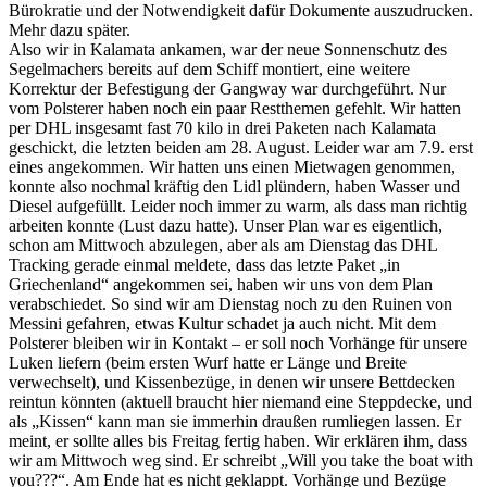
Bürokratie und der Notwendigkeit dafür Dokumente auszudrucken.
Mehr dazu später.
Also wir in Kalamata ankamen, war der neue Sonnenschutz des
Segelmachers bereits auf dem Schiff montiert, eine weitere
Korrektur der Befestigung der Gangway war durchgeführt. Nur
vom Polsterer haben noch ein paar Restthemen gefehlt. Wir hatten
per DHL insgesamt fast 70 kilo in drei Paketen nach Kalamata
geschickt, die letzten beiden am 28. August. Leider war am 7.9. erst
eines angekommen. Wir hatten uns einen Mietwagen genommen,
konnte also nochmal kräftig den Lidl plündern, haben Wasser und
Diesel aufgefüllt. Leider noch immer zu warm, als dass man richtig
arbeiten konnte (Lust dazu hatte). Unser Plan war es eigentlich,
schon am Mittwoch abzulegen, aber als am Dienstag das DHL
Tracking gerade einmal meldete, dass das letzte Paket „in
Griechenland“ angekommen sei, haben wir uns von dem Plan
verabschiedet. So sind wir am Dienstag noch zu den Ruinen von
Messini gefahren, etwas Kultur schadet ja auch nicht. Mit dem
Polsterer bleiben wir in Kontakt – er soll noch Vorhänge für unsere
Luken liefern (beim ersten Wurf hatte er Länge und Breite
verwechselt), und Kissenbezüge, in denen wir unsere Bettdecken
reintun könnten (aktuell braucht hier niemand eine Steppdecke, und
als „Kissen“ kann man sie immerhin draußen rumliegen lassen. Er
meint, er sollte alles bis Freitag fertig haben. Wir erklären ihm, dass
wir am Mittwoch weg sind. Er schreibt „Will you take the boat with
you???“. Am Ende hat es nicht geklappt. Vorhänge und Bezüge