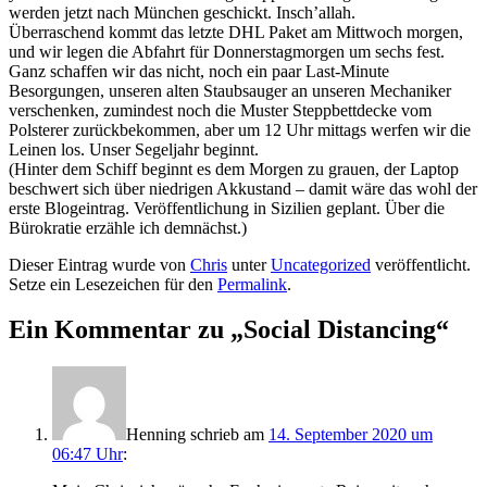
werden jetzt nach München geschickt. Insch’allah.
Überraschend kommt das letzte DHL Paket am Mittwoch morgen,
und wir legen die Abfahrt für Donnerstagmorgen um sechs fest.
Ganz schaffen wir das nicht, noch ein paar Last-Minute
Besorgungen, unseren alten Staubsauger an unseren Mechaniker
verschenken, zumindest noch die Muster Steppbettdecke vom
Polsterer zurückbekommen, aber um 12 Uhr mittags werfen wir die
Leinen los. Unser Segeljahr beginnt.
(Hinter dem Schiff beginnt es dem Morgen zu grauen, der Laptop
beschwert sich über niedrigen Akkustand – damit wäre das wohl der
erste Blogeintrag. Veröffentlichung in Sizilien geplant. Über die
Bürokratie erzähle ich demnächst.)
Dieser Eintrag wurde von
Chris
unter
Uncategorized
veröffentlicht.
Setze ein Lesezeichen für den
Permalink
.
Ein Kommentar zu „
Social Distancing
“
Henning
schrieb
am
14. September 2020 um
06:47 Uhr
: