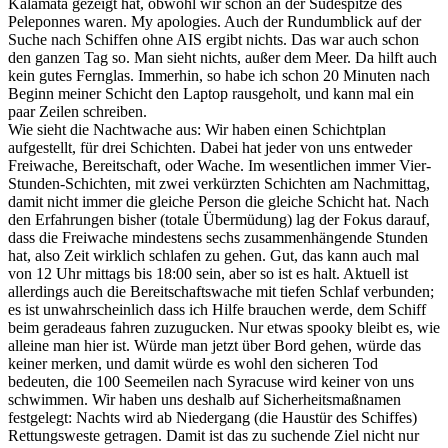
Kalamata gezeigt hat, obwohl wir schon an der Südespitze des
Peleponnes waren. My apologies. Auch der Rundumblick auf der
Suche nach Schiffen ohne AIS ergibt nichts. Das war auch schon
den ganzen Tag so. Man sieht nichts, außer dem Meer. Da hilft auch
kein gutes Fernglas. Immerhin, so habe ich schon 20 Minuten nach
Beginn meiner Schicht den Laptop rausgeholt, und kann mal ein
paar Zeilen schreiben.
Wie sieht die Nachtwache aus: Wir haben einen Schichtplan
aufgestellt, für drei Schichten. Dabei hat jeder von uns entweder
Freiwache, Bereitschaft, oder Wache. Im wesentlichen immer Vier-
Stunden-Schichten, mit zwei verkürzten Schichten am Nachmittag,
damit nicht immer die gleiche Person die gleiche Schicht hat. Nach
den Erfahrungen bisher (totale Übermüdung) lag der Fokus darauf,
dass die Freiwache mindestens sechs zusammenhängende Stunden
hat, also Zeit wirklich schlafen zu gehen. Gut, das kann auch mal
von 12 Uhr mittags bis 18:00 sein, aber so ist es halt. Aktuell ist
allerdings auch die Bereitschaftswache mit tiefen Schlaf verbunden;
es ist unwahrscheinlich dass ich Hilfe brauchen werde, dem Schiff
beim geradeaus fahren zuzugucken. Nur etwas spooky bleibt es, wie
alleine man hier ist. Würde man jetzt über Bord gehen, würde das
keiner merken, und damit würde es wohl den sicheren Tod
bedeuten, die 100 Seemeilen nach Syracuse wird keiner von uns
schwimmen. Wir haben uns deshalb auf Sicherheitsmaßnamen
festgelegt: Nachts wird ab Niedergang (die Haustür des Schiffes)
Rettungsweste getragen. Damit ist das zu suchende Ziel nicht nur