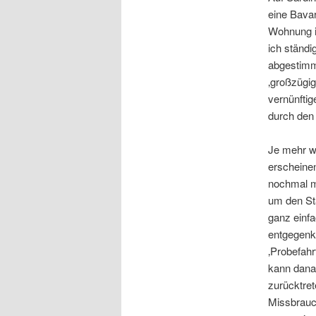
eine Bavar
Wohnung im
ich ständi
abgestimmt
‚großzügig
vernünftig
durch den 
Je mehr wi
erscheinen
nochmal mi
um den Sta
ganz einfa
entgegenk
‚Probefahr
kann dana
zurücktret
Missbrauch