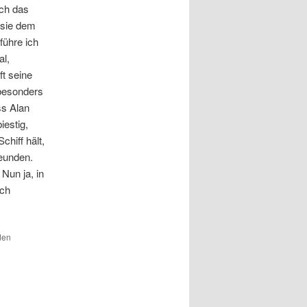
uch das
 sie dem
führe ich
al,
ft seine
 besonders
ss Alan
iestig,
hiff hält,
eunden.
Nun ja, in
och
den