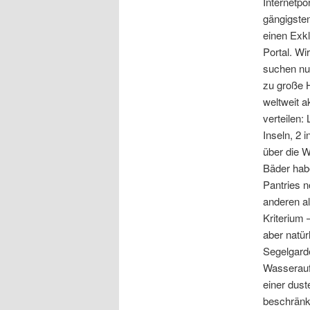
Internetpo
gängigsten
einen Exk
Portal. Wi
suchen nu
zu große 
weltweit a
verteilen:
Inseln, 2 
über die W
Bäder habe
Pantries n
anderen a
Kriterium
aber natür
Segelgarde
Wasseraufb
einer dust
beschränkt