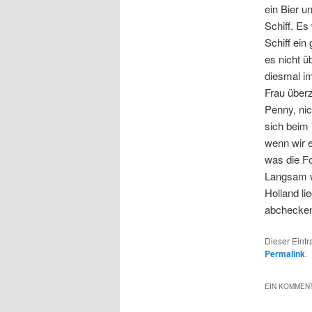
ein Bier u
Schiff. Es
Schiff ein
es nicht ü
diesmal im
Frau überz
Penny, nic
sich beim 
wenn wir e
was die F
Langsam wi
Holland li
abchecken
Dieser Eint
Permalink
.
EIN KOMMENT