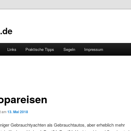
.de
Links
Praktische Tipps
Segeln
Impressum
opareisen
ht am
13. Mai 2018
eniger Gebrauchtyachten als Gebrauchtautos, aber erheblich mehr