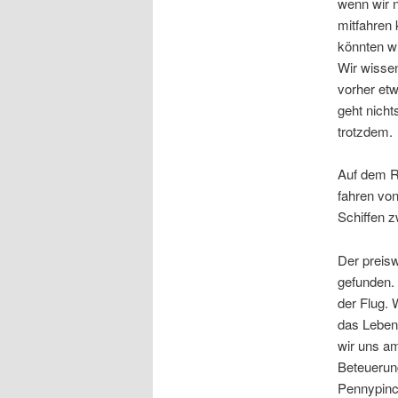
wenn wir n
mitfahren 
könnten wi
Wir wissen
vorher etw
geht nicht
trotzdem.
Auf dem R
fahren vo
Schiffen z
Der preis
gefunden. 
der Flug. 
das Leben 
wir uns a
Beteuerun
Pennypinch