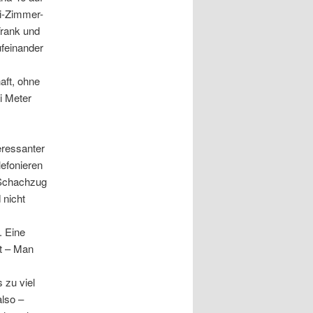
ei-Zimmer-
Frank und
ufeinander
aft, ohne
i Meter
eressanter
lefonieren
 Schachzug
 nicht
. Eine
at – Man
 zu viel
also –