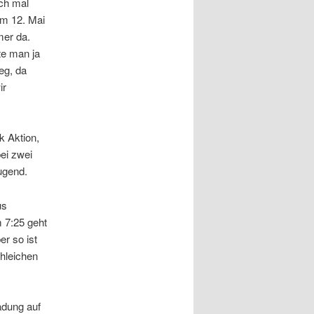
och mal
Am 12. Mai
mer da.
nte man ja
eg, da
ir
 Aktion,
ei zwei
ugend.
us
 7:25 geht
r so ist
chleichen
adung auf