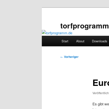
Zum
primären
Inhalt
torfprogramm
springen
Hauptmenü
Start
About
Downloads
Beitragsnavigation
←
Vorheriger
Eur
Veröffentlic
Es gibt w