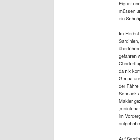
Eigner und
müssen uns
ein Schnä
Im Herbst
Sardinien
überführen
gefahren 
Charterflu
da nix ko
Genua und 
der Fähre 
Schnack a
Makler gez
‚maintenan
im Vorderg
aufgehobe
Auf Sardi