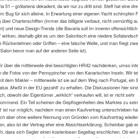
ia 51 – gröbstens dekadent, da wir nur zu dritt sind. Steff hat eine dr
 Bug für sich alleine. In Erwartung einer eigenen Yacht schimpfen 
g über Charterschiffen (immer das billigste verbaut, nicht vernünftig a
) und neue Design-Trends (die Bavaria soll im inneren offensichtlich
‘ wirken, deshalb gibt es um den Salontisch eine niedere Sofalandsch
e Rückenlehnen oder Griffen – eine falsche Welle, und man fliegt zwe
Salon bevor man auf der anderen Seite ist).
r über die mittlerweile drei besichtigten HR42 nachdenken, umso int
 die Fotos von der Pennypincher von den Kanarischen Inseln. Wir te
t dem Makler – mittlerweile ist sie auf dem Weg nach Portugal, ein
tus ‚MwSt in der EU gezahlt‘ zu erhalten. Die Diskussionen hier sind
ch, obwohl der Eigentümer „wirklich“ verkaufen will, ist er nicht sehr
ommend. Ein Teil scheinen die Gepflogenheiten des Marktes zu sein
t‘ ist nur möglich, nachdem man einen Kaufvertrag unterschrieben h
ch aber ohne weitere Nennung von Gründen vom Kaufvertrag wieder
en, also ist der Vertrag eher eine Absichtserklärung. Scheinbar gab es
, dass sich Segler einen kostenlosen Segeltag erschlichen. Ob wir 