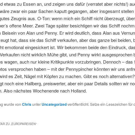
nd etwas zu Essen an, und zeigen uns dafür (verratet aber nichts!) a
 wäre zwar ein paar Sachen kaputt gegangen, aber insgesamt stellen
 gutes Zeugnis aus. O-Ton: wenn mich ein Schiff nicht überzeugt, über
ber’s offene Meer. Zwei Tage später besichtigen wir das Schiff nochm
 Beisein von Alan und Penny. Er wird deutlich, dass Alan aus Vernun
eugt hat, dass sie das Schiff verkaufen, aber das ganze bei beiden,
ht emotional eingesickert ist. Wir bekommen beide den Eindruck, da
Verkaufen nicht wirklich Mühe gibt, und Penny wirkt ausgesprochen b
s wagen, auch nur kleine Kritikpunkte vorzubringen. Dennoch – das Sc
otos versprochen haben – mit der Pennypincher könnten wir uns anfr
rd es Zeit, Nägel mit Köpfen zu machen. Gibt es noch alternativen? 
egt noch eine Hallberg, preiswerter, aber ein paar Details sollten wir n
. Also nächstes Wochenende nach Holland.
rag wurde von
Chris
unter
Uncategorized
veröffentlicht. Setze ein Lesezeichen für 
AR ZU „
EUROPAREISEN
“