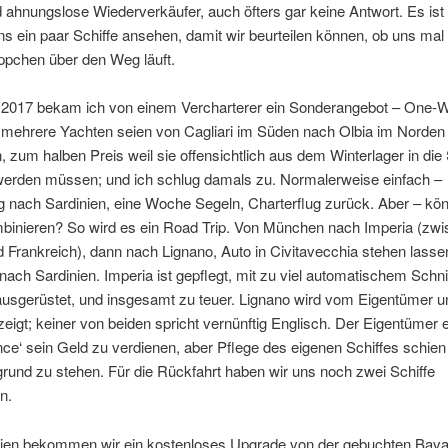
 ahnungslose Wiederverkäufer, auch öfters gar keine Antwort. Es ist 
 ein paar Schiffe ansehen, damit wir beurteilen können, ob uns mal 
ppchen über den Weg läuft.
 2017 bekam ich von einem Vercharterer ein Sonderangebot – One-
, mehrere Yachten seien von Cagliari im Süden nach Olbia im Norden
, zum halben Preis weil sie offensichtlich aus dem Winterlager in die
werden müssen; und ich schlug damals zu. Normalerweise einfach –
g nach Sardinien, eine Woche Segeln, Charterflug zurück. Aber – kö
mbinieren? So wird es ein Road Trip. Von München nach Imperia (zw
Frankreich), dann nach Lignano, Auto in Civitavecchia stehen lasse
nach Sardinien. Imperia ist gepflegt, mit zu viel automatischem Schn
usgerüstet, und insgesamt zu teuer. Lignano wird vom Eigentümer 
eigt; keiner von beiden spricht vernünftig Englisch. Der Eigentümer er
ce‘ sein Geld zu verdienen, aber Pflege des eigenen Schiffes schien 
rund zu stehen. Für die Rückfahrt haben wir uns noch zwei Schiffe
n.
nien bekommen wir ein kostenloses Upgrade von der gebuchten Bavar