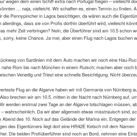
ur wegen dem einen Schiff extra nach Portugal fliegen – vielleicht d
könnten … naja, vielleicht. Wir schaffen es, einen Termin zu finden. 
r die Pennypincher in Lagos besichtigen, da wären auch die Eigentü
 allerdings, dass sie von Profis dorthin überführt wird, vielleicht kön
as mehr Zeit verbringen? Nein, die Überführer sind am 10.5 schon w
s, sorry, keine Chance. Ja mei, aber einen Flug nach Lagos buchen w
ückweg von Sardinien mit dem Auto machen wir noch eine Hau-Ruck
n nahe Rom bis nach München in einem Rutsch; machen aber noch b
wischen Venedig und Triest eine schnelle Besichtigung. Nicht überze
werteste Flug an die Algarve haben wir mit Germania von Nürnberg a
Also brechen wir am 10.5. mitten in der Nacht nach Nürnberg auf, um
Wir werden erstmal zwei Tage an der Algarve totschlagen müssen, abe
– wahrscheinlich. Da wir aber allgemein etwas misstrauisch sind, s
m Abend des 10. Noch auf das Gelände der Marina ein. Entgegen der
gen des Eigentümers liegt dort eine HR42E Ketsch mit dem Namen
er. Die beiden Profiüberführer sind noch an Bord, nehmen eine Einl