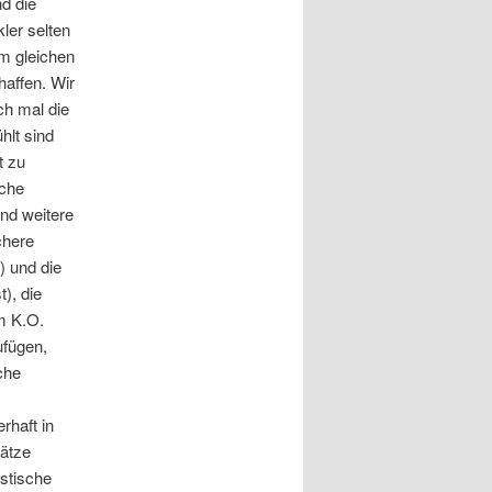
nd die
ler selten
m gleichen
haffen. Wir
ch mal die
hlt sind
t zu
sche
und weitere
chere
) und die
), die
m K.O.
ufügen,
che
rhaft in
sätze
stische