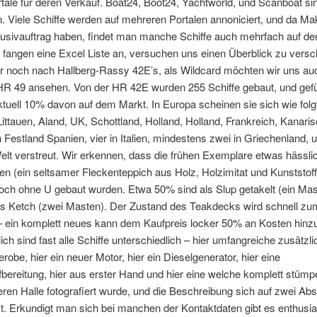
rtale für deren Verkauf. Boat24, Boot24, Yachtworld, und Scanboat si
. Viele Schiffe werden auf mehreren Portalen annoniciert, und da Mak
lusivauftrag haben, findet man manche Schiffe auch mehrfach auf de
r fangen eine Excel Liste an, versuchen uns einen Überblick zu versc
r noch nach Hallberg-Rassy 42E’s, als Wildcard möchten wir uns au
HR 49 ansehen. Von der HR 42E wurden 255 Schiffe gebaut, und gefü
ktuell 10% davon auf dem Markt. In Europa scheinen sie sich wie folg
 Littauen, Aland, UK, Schottland, Holland, Holland, Frankreich, Kanari
in Festland Spanien, vier in Italien, mindestens zwei in Griechenland, 
elt verstreut. Wir erkennen, dass die frühen Exemplare etwas hässli
n (ein seltsamer Fleckenteppich aus Holz, Holzimitat und Kunststoff
och ohne U gebaut wurden. Etwa 50% sind als Slup getakelt (ein Mast
ls Ketch (zwei Masten). Der Zustand des Teakdecks wird schnell zu
 – ein komplett neues kann dem Kaufpreis locker 50% an Kosten hinz
lich sind fast alle Schiffe unterschiedlich – hier umfangreiche zusätzli
robe, hier ein neuer Motor, hier ein Dieselgenerator, hier eine
ereitung, hier aus erster Hand und hier eine welche komplett stümpe
eren Halle fotografiert wurde, und die Beschreibung sich auf zwei Ab
. Erkundigt man sich bei manchen der Kontaktdaten gibt es enthusia