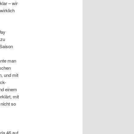
klar – wir
wirklich
Way
 zu
 Saison
nnte man
ischen
n, und mit
ick-
und einem
klärt, mit
nicht so
ia 46 auf