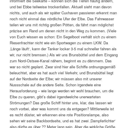
informiert die Seekarte – können sich die Tiefen häufig ändern,
und bei Ebbe teilweise trockenfallen. Aktuell sieht man davon
nichts, und auch als wir später Cuxhaven passieren erkennt man
noch nicht einmal das nördliche Ufer der Elbe. Das Fahrwasser
teilen wir uns mit richtig großen Pötten, da fährt man möglichst
präzise am Rand um denen nicht in den Weg zu kommen. (Viele
von Euch wissen es schon: Ein Segelboot verhält sich zu einem
Riesenfrachter nicht wie ein Sportwagen zu einem LKW. Da
‚Länge läuft‘, kann der Tanker locker 3-5 mal schneller fahren als
wir, nur nicht bremsen.) Als wir uns Brunsbüttel und dem Eingang
zum Nord-Ostsee-Kanal nähern, beginnt es zu dämmern. Das
war so nicht geplant. Zwar sind hier alle Schiffe ordnungsgemäß
beleuchtet, aber es hat auch viel Verkehr, und Brunsbüttel liegt
auf der Nordseite der Elbe; wir müssen also mit unserer
Nussschale auf die andere Seite. Schon irgendwie eine
Herausforderung – wie lange werden wir wohl brauchen, um die
Elbe zu queren, gibt’s dabei irgendwelche unerwarteten
Strömungen? Das große Schiff hinter uns, klar, das lassen wir
noch vorbei, aber was kommt uns da entgegen? Mittlerweile ist
es recht düster, wir erkennen eine rote Positionslampe, also
sehen wir seine Backbordseite, und es hat zwei ‚Dampferlichter‘
also dürfte es über ?? Meter lang sein. Aber die wirkliche Größe,