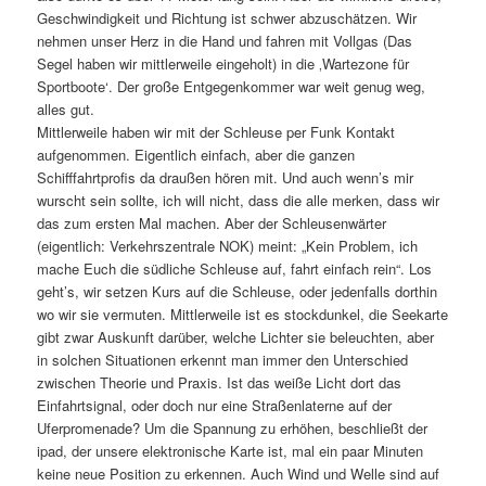
Geschwindigkeit und Richtung ist schwer abzuschätzen. Wir
nehmen unser Herz in die Hand und fahren mit Vollgas (Das
Segel haben wir mittlerweile eingeholt) in die ‚Wartezone für
Sportboote‘. Der große Entgegenkommer war weit genug weg,
alles gut.
Mittlerweile haben wir mit der Schleuse per Funk Kontakt
aufgenommen. Eigentlich einfach, aber die ganzen
Schifffahrtprofis da draußen hören mit. Und auch wenn’s mir
wurscht sein sollte, ich will nicht, dass die alle merken, dass wir
das zum ersten Mal machen. Aber der Schleusenwärter
(eigentlich: Verkehrszentrale NOK) meint: „Kein Problem, ich
mache Euch die südliche Schleuse auf, fahrt einfach rein“. Los
geht’s, wir setzen Kurs auf die Schleuse, oder jedenfalls dorthin
wo wir sie vermuten. Mittlerweile ist es stockdunkel, die Seekarte
gibt zwar Auskunft darüber, welche Lichter sie beleuchten, aber
in solchen Situationen erkennt man immer den Unterschied
zwischen Theorie und Praxis. Ist das weiße Licht dort das
Einfahrtsignal, oder doch nur eine Straßenlaterne auf der
Uferpromenade? Um die Spannung zu erhöhen, beschließt der
ipad, der unsere elektronische Karte ist, mal ein paar Minuten
keine neue Position zu erkennen. Auch Wind und Welle sind auf