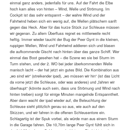
einmal ganz anders, jedenfalls für uns. Auf der Fahrt die Elbe
hoch kam alles von hinten – Wind, Welle und Strömung. Im
Cockpit ist das sehr entspannt – der wahre Wind und der
Fahrtwind heben sich ein wenig auf, die Wellen plätschern sanft
gegen das Heck. Aber für das kurze Stück zur Schleuse müssen
wir gegenan. Zu allem Überfluss regnet es mittlerweile recht
heftig. Immer wieder taucht der Bug der Peer Gynt in die kleinen,
ruppigen Wellen, Wind und Fahrtwind addieren sich und blasen
die aufkommende Gischt nach hinten über das ganze Schiff. Wer
einmal das Boot gesehen hat – die Szene wo sie bei Sturm im
Turm stehen, und der 2. WO bei jeder überkommenden Welle
manisch lacht – der hat jetzt ein gutes Bild. Die Kombination aus
„wo sind wir“ (streikender ipad), „wo müssen wir hin“ (ist das Licht
da vorne jetzt die Schleuse, oder was anderes) und „fahren wir
überhaupt“ (könnte auch sein, dass uns Strömung und Wind nach
hinten treiben) sorgt für einige Minuten mangelnde Entspanntheit.
Aber dann wacht der ipad wieder auf, die Beleuchtung der
Schleuse sieht plötzlich genau so aus, wie auch auf den
Skizzen, und wir fahren in die offenen Schleusentore ein.
Schlagartig ist der Spuk vorbei, als würde man aus einem Sturm
in die Garage fahren. Die 10,70m lange Peer Gynt fühlt sich in