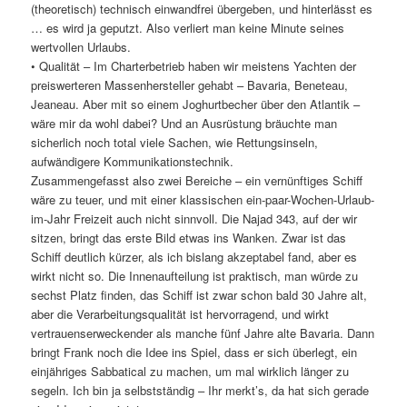
(theoretisch) technisch einwandfrei übergeben, und hinterlässt es
… es wird ja geputzt. Also verliert man keine Minute seines
wertvollen Urlaubs.
• Qualität – Im Charterbetrieb haben wir meistens Yachten der
preiswerteren Massenhersteller gehabt – Bavaria, Beneteau,
Jeaneau. Aber mit so einem Joghurtbecher über den Atlantik –
wäre mir da wohl dabei? Und an Ausrüstung bräuchte man
sicherlich noch total viele Sachen, wie Rettungsinseln,
aufwändigere Kommunikationstechnik.
Zusammengefasst also zwei Bereiche – ein vernünftiges Schiff
wäre zu teuer, und mit einer klassischen ein-paar-Wochen-Urlaub-
im-Jahr Freizeit auch nicht sinnvoll. Die Najad 343, auf der wir
sitzen, bringt das erste Bild etwas ins Wanken. Zwar ist das
Schiff deutlich kürzer, als ich bislang akzeptabel fand, aber es
wirkt nicht so. Die Innenaufteilung ist praktisch, man würde zu
sechst Platz finden, das Schiff ist zwar schon bald 30 Jahre alt,
aber die Verarbeitungsqualität ist hervorragend, und wirkt
vertrauenserweckender als manche fünf Jahre alte Bavaria. Dann
bringt Frank noch die Idee ins Spiel, dass er sich überlegt, ein
einjähriges Sabbatical zu machen, um mal wirklich länger zu
segeln. Ich bin ja selbstständig – Ihr merkt’s, da hat sich gerade