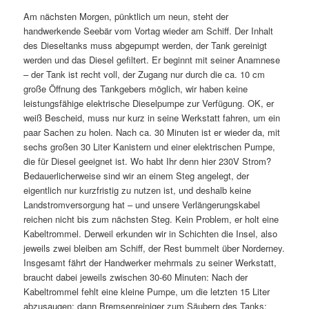
Am nächsten Morgen, pünktlich um neun, steht der
handwerkende Seebär vom Vortag wieder am Schiff. Der Inhalt
des Dieseltanks muss abgepumpt werden, der Tank gereinigt
werden und das Diesel gefiltert. Er beginnt mit seiner Anamnese
– der Tank ist recht voll, der Zugang nur durch die ca. 10 cm
große Öffnung des Tankgebers möglich, wir haben keine
leistungsfähige elektrische Dieselpumpe zur Verfügung. OK, er
weiß Bescheid, muss nur kurz in seine Werkstatt fahren, um ein
paar Sachen zu holen. Nach ca. 30 Minuten ist er wieder da, mit
sechs großen 30 Liter Kanistern und einer elektrischen Pumpe,
die für Diesel geeignet ist. Wo habt Ihr denn hier 230V Strom?
Bedauerlicherweise sind wir an einem Steg angelegt, der
eigentlich nur kurzfristig zu nutzen ist, und deshalb keine
Landstromversorgung hat – und unsere Verlängerungskabel
reichen nicht bis zum nächsten Steg. Kein Problem, er holt eine
Kabeltrommel. Derweil erkunden wir in Schichten die Insel, also
jeweils zwei bleiben am Schiff, der Rest bummelt über Norderney.
Insgesamt fährt der Handwerker mehrmals zu seiner Werkstatt,
braucht dabei jeweils zwischen 30-60 Minuten: Nach der
Kabeltrommel fehlt eine kleine Pumpe, um die letzten 15 Liter
abzusaugen; dann Bremsenreiniger zum Säubern des Tanks;