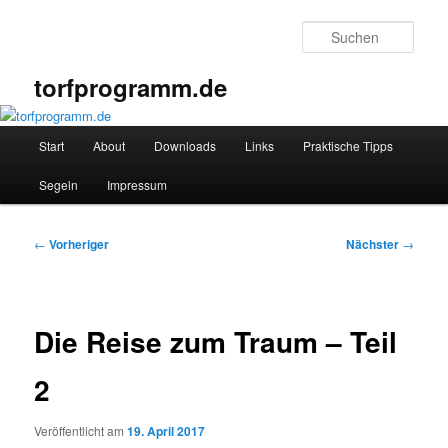
Zum
primären
Such
Inhalt
springen
torfprogramm.de
Hauptmenü
Start
About
Downloads
Links
Praktische Tipps
Segeln
Impressum
Beitragsnavigation
←
Vorheriger
Nächster
→
Die Reise zum Traum – Teil
2
Veröffentlicht am
19. April 2017