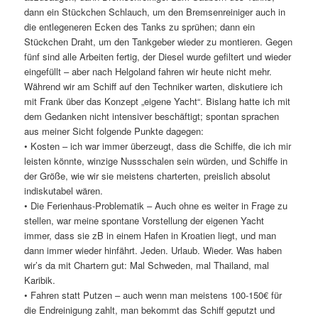
dann ein Stückchen Schlauch, um den Bremsenreiniger auch in
die entlegeneren Ecken des Tanks zu sprühen; dann ein
Stückchen Draht, um den Tankgeber wieder zu montieren. Gegen
fünf sind alle Arbeiten fertig, der Diesel wurde gefiltert und wieder
eingefüllt – aber nach Helgoland fahren wir heute nicht mehr.
Während wir am Schiff auf den Techniker warten, diskutiere ich
mit Frank über das Konzept „eigene Yacht“. Bislang hatte ich mit
dem Gedanken nicht intensiver beschäftigt; spontan sprachen
aus meiner Sicht folgende Punkte dagegen:
• Kosten – ich war immer überzeugt, dass die Schiffe, die ich mir
leisten könnte, winzige Nussschalen sein würden, und Schiffe in
der Größe, wie wir sie meistens charterten, preislich absolut
indiskutabel wären.
• Die Ferienhaus-Problematik – Auch ohne es weiter in Frage zu
stellen, war meine spontane Vorstellung der eigenen Yacht
immer, dass sie zB in einem Hafen in Kroatien liegt, und man
dann immer wieder hinfährt. Jeden. Urlaub. Wieder. Was haben
wir’s da mit Chartern gut: Mal Schweden, mal Thailand, mal
Karibik.
• Fahren statt Putzen – auch wenn man meistens 100-150€ für
die Endreinigung zahlt, man bekommt das Schiff geputzt und