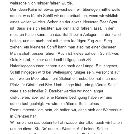
wahrscheinlich ruhiger fahren würde.
Der Ideen-Keim ist etwas gewachsen, wir überlegen mittlerweile
schon, was für ein Schiff wir denn bräuchten, wenn wir wirklich
eines wollen würden. Schön an der etwas kleineren Peer Gynt
ist, dass sie sich leichter ‚aus der Hand‘ fahren lässt. In den
meisten Fällen kann man das Schiff beim Anlegen mit der Hand
halten, und es auch mal mit einem kräftigen Zug zum Steg
ziehen; ein kleineres Schiff kann man also mit einer kleineren
Mannschaft besser fahren. Auch ist vieles auf dem Schiff, was
Geld kostet, kleiner und damit billiger, auch zB
Hafenliegegebühren richten sich nach der Länge. Ein längeres
Schiff hingegen wird bei Wellengang ruhiger sein, verspricht auf
dem weiten Meer also mehr Sicherheit, nebenbei hat man mehr
Platz für Gäste und Bier. Und: Länge läuft, ein größeres Schiff
wäre also schneller ?. Darüber werden wir noch länger
diskutieren, aber auf eine Rahmenbedingung haben wir uns
schon fast geeinigt: Es wird ein älteres Schiff eines
Premiumherstellers sein, da hoffen wir, dass sich der Wertverlust
in Grenzen hält.
Wir erreichen das betonnte Fahrwasser der Elbe, auch wir halten
uns an diese ‚Straße‘ durch’s Wasser. Auf beiden Seiten –