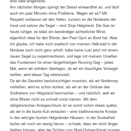
eine Idee eingenistet.
Am nächsten Morgen springt der Diesel einwandfrei an, und läuft
auch ein paar Minuten ohne Probleme. Wagen wir es? Mit
Respekt verlassen wir den Hafen, tuckern an die Nordseite der
Insel und setzen die Segel – next Stop Helgoland. Die See ist
heute ruhiger, es bläst ein beständiger achterlicher Wind,
eigentlich ideal für den Blister, den Peer Gynt an Bord hat. Aber
ich glaube, ich habe mich seelisch von meinem Halb-bad in der
Nordsee noch nicht ganz erholt; habe keine Lust jetzt mit einem
neuen Segel zu experimentieren, und lege mit meinem Unwillen
das Fundament für einen längerfristigen Running Gag – jedes
Mal, wenn wir seitdem überlegen, ob wir ein bauchiges Vorsegel
heißen, wird dieser Tag referenziert.
Da wir die Gezeiten berücksichtigen mussten, als wir Norderney
verließen, wird es schon dunkel, als wir an der Ostkaie des
Südhafens von Helgoland festmachen – und natürlich, weil wir
ohne Blister nicht so schnell voran kamen. Mit dem
obligatorischen Anlegeschluck ist es somit schon etwas später,
als wir in die bunte Kuh einlaufen – eine traditionsreiche Kneipe
in den witzigen bunten Helgoländer Häusern. In der Dunkelheit
laufen wir noch ein wenig herum – schade, dass wir nicht länger
bleiben können, aber der Schlag zum Nord-Ostsee-Kanal morgen