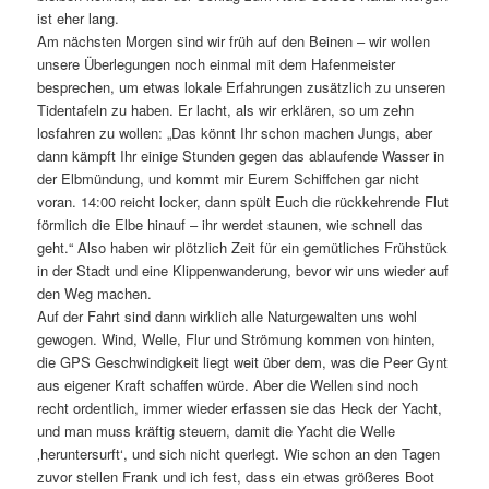
ist eher lang.
Am nächsten Morgen sind wir früh auf den Beinen – wir wollen
unsere Überlegungen noch einmal mit dem Hafenmeister
besprechen, um etwas lokale Erfahrungen zusätzlich zu unseren
Tidentafeln zu haben. Er lacht, als wir erklären, so um zehn
losfahren zu wollen: „Das könnt Ihr schon machen Jungs, aber
dann kämpft Ihr einige Stunden gegen das ablaufende Wasser in
der Elbmündung, und kommt mir Eurem Schiffchen gar nicht
voran. 14:00 reicht locker, dann spült Euch die rückkehrende Flut
förmlich die Elbe hinauf – ihr werdet staunen, wie schnell das
geht.“ Also haben wir plötzlich Zeit für ein gemütliches Frühstück
in der Stadt und eine Klippenwanderung, bevor wir uns wieder auf
den Weg machen.
Auf der Fahrt sind dann wirklich alle Naturgewalten uns wohl
gewogen. Wind, Welle, Flur und Strömung kommen von hinten,
die GPS Geschwindigkeit liegt weit über dem, was die Peer Gynt
aus eigener Kraft schaffen würde. Aber die Wellen sind noch
recht ordentlich, immer wieder erfassen sie das Heck der Yacht,
und man muss kräftig steuern, damit die Yacht die Welle
‚heruntersurft‘, und sich nicht querlegt. Wie schon an den Tagen
zuvor stellen Frank und ich fest, dass ein etwas größeres Boot