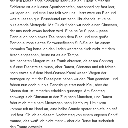
der 310 Meter lange Schleuse sehr klein an. Direkt hinter der
Schleuse ist ein kleiner Sportboothafen, saisonbedingt fast leer,
wir legen an, und eine Last fällt von uns. Jetzt wäre ein Bier und
was zu essen gut. Brunsbüttel um zehn Uhr abends ist keine
pulsierende Metropole. Mit Glück finden wir noch einen Chinesen,
der uns noch etwas kochen wird. Eine heiße Suppe – jaaaa.
Dann auch noch etwas Tee neben dem Bier, und eine große
Portion europäisiertes Schweinefleisch Süß-Sauer. An einem
normalen Tag hätte ich den Laden wahrscheinlich nicht mit dem
Arsch angesehen, heute ist es ein Tempel.
Am nächsten Morgen muss Frank abreisen, da er am Sonntag
auf eine Dienstreise muss, aber Ramsi, Christian und ich fahren
noch etwas auf dem Nord-Ostsee-Kanal weiter. Wegen der
Verzögerung mit der Dieselpest haben wir den Plan geändert, und
fahren nun doch nur bis Rendsburg statt nach Kiel, aber die
Marina dort ist immerhin erheblich günstiger. Am Sonntag
schwingt sich Christian in den Zug nach München, und Ramsi
fährt mich mit einem Mietwagen nach Hamburg. Um 16:30
komme ich im Hotel an, eine halbe Stunde später schlafe ich tief
und fest. Ob ich an diesem Nachmittag von einem eigenen Schiff
träume, das weiß ich nicht mehr – aber die Reise hat sicherlich
den Traum geweckt.