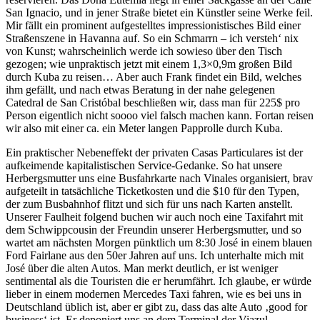
San Ignacio, und in jener Straße bietet ein Künstler seine Werke feil.
Mir fällt ein prominent aufgestelltes impressionistisches Bild einer
Straßenszene in Havanna auf. So ein Schmarrn – ich versteh‘ nix
von Kunst; wahrscheinlich werde ich sowieso über den Tisch
gezogen; wie unpraktisch jetzt mit einem 1,3×0,9m großen Bild
durch Kuba zu reisen… Aber auch Frank findet ein Bild, welches
ihm gefällt, und nach etwas Beratung in der nahe gelegenen
Catedral de San Cristóbal beschließen wir, dass man für 225$ pro
Person eigentlich nicht soooo viel falsch machen kann. Fortan reisen
wir also mit einer ca. ein Meter langen Papprolle durch Kuba.
Ein praktischer Nebeneffekt der privaten Casas Particulares ist der
aufkeimende kapitalistischen Service-Gedanke. So hat unsere
Herbergsmutter uns eine Busfahrkarte nach Vinales organisiert, brav
aufgeteilt in tatsächliche Ticketkosten und die $10 für den Typen,
der zum Busbahnhof flitzt und sich für uns nach Karten anstellt.
Unserer Faulheit folgend buchen wir auch noch eine Taxifahrt mit
dem Schwippcousin der Freundin unserer Herbergsmutter, und so
wartet am nächsten Morgen pünktlich um 8:30 José in einem blauen
Ford Fairlane aus den 50er Jahren auf uns. Ich unterhalte mich mit
José über die alten Autos. Man merkt deutlich, er ist weniger
sentimental als die Touristen die er herumfährt. Ich glaube, er würde
lieber in einem modernen Mercedes Taxi fahren, wie es bei uns in
Deutschland üblich ist, aber er gibt zu, dass das alte Auto ‚good for
business‘ ist. Er deponiert uns an dem Terminal der Viazul