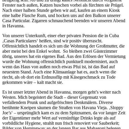
Fenster nach außen, Katzen huschen vorbei als fürchten sie Prügel.
Nach einer halben Stunde geben wir auf, kaufen an einem Kiosk
eine halbe Flasche Rum, und hocken uns auf den Balkon unserer
Casa Particular. Zigarren schmauchend beenden wir unseren Abend
in Havanna.
Von unserer Unterkunft, einer eher privaten Pension die in Cuba
‚Casas Particulares‘ heißen, sind wir positiv überrascht.
Offensichtlich handelt es sich um die Wohnung der Großmutter, die
aber meist bei den Enkel wohnt. So bleiben zwei Gästezimmer
übrig, unseres hat ein eigenes Bad. Aus den Erlösen der Vermietung
wurde die Wohnung offensichtlich punktuell modernisiert, auch
wenn das Haus von außen noch etwas Pfui ist, ist das Bad auf
neuestem Stand. Auch eine Klimaanlage hat es, auch wenn die
riecht, als ob dort ein Erdnussflip mit Käsegeschmack zu Tode
gekommen wäre – kalt macht sie.
Es ist unser letzter Abend in Havanna, morgen geht’s weiter nach
Westen. Mich begeistert die Stadt – dieser Gegensatz von
verfallendem Prunk und aufgefrischten Denkmälern. Diverse
berühmte Kneipen säumen die Straßen von Havana Vieja. ‚Sloppy
Joe’s‘ – ursprünglich kam es zu dem Spitznamen, da vor langer Zeit
der Eigentümer mehr Wert auf vernünftige Drinks legte als auf
vorbildliche Hygiene, strahlt nun frisch renoviert vor Sauberkeit;
Bilder von Hemingway an der langen Bar aus Mahagoni belegen