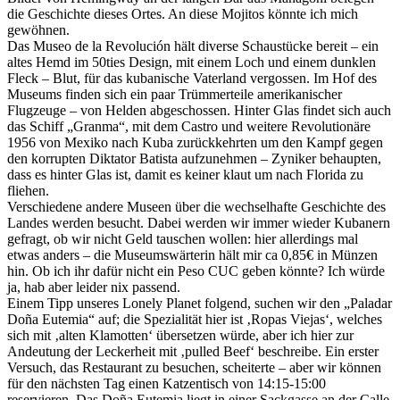
die Geschichte dieses Ortes. An diese Mojitos könnte ich mich
gewöhnen.
Das Museo de la Revolución hält diverse Schaustücke bereit – ein
altes Hemd im 50ties Design, mit einem Loch und einem dunklen
Fleck – Blut, für das kubanische Vaterland vergossen. Im Hof des
Museums finden sich ein paar Trümmerteile amerikanischer
Flugzeuge – von Helden abgeschossen. Hinter Glas findet sich auch
das Schiff „Granma“, mit dem Castro und weitere Revolutionäre
1956 von Mexiko nach Kuba zurückkehrten um den Kampf gegen
den korrupten Diktator Batista aufzunehmen – Zyniker behaupten,
dass es hinter Glas ist, damit es keiner klaut um nach Florida zu
fliehen.
Verschiedene andere Museen über die wechselhafte Geschichte des
Landes werden besucht. Dabei werden wir immer wieder Kubanern
gefragt, ob wir nicht Geld tauschen wollen: hier allerdings mal
etwas anders – die Museumswärterin hält mir ca 0,85€ in Münzen
hin. Ob ich ihr dafür nicht ein Peso CUC geben könnte? Ich würde
ja, hab aber leider nix passend.
Einem Tipp unseres Lonely Planet folgend, suchen wir den „Paladar
Doña Eutemia“ auf; die Spezialität hier ist ‚Ropas Viejas‘, welches
sich mit ‚alten Klamotten‘ übersetzen würde, aber ich hier zur
Andeutung der Leckerheit mit ‚pulled Beef‘ beschreibe. Ein erster
Versuch, das Restaurant zu besuchen, scheiterte – aber wir können
für den nächsten Tag einen Katzentisch von 14:15-15:00
reservieren. Das Doña Eutemia liegt in einer Sackgasse an der Calle