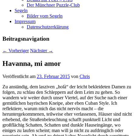
Der Münchner Puzzle-Club
Segeln
Bilder vom Segeln
Impressum
Datenschutz­erklärung
Beitragsnavigation
←
Vorheriger
Nächster
→
Havanna, mi amor
Veröffentlicht am
23. Februar 2015
von
Chris
Zu anständig, dem lasziven „holà“ der leicht bekleideten Damen zu
folgen, zu schlau den Schleppern auf dem Leim zu gehen. So
wandern wir weiter durch unser Viertel, auf der Suche nach einer
gemütlichen bayrischen Kneipe, aber eben Cuban Style. Ich
reflektiere, warum mich das nicht nervös macht – die
heruntergekommenen, teilweise eher verlassenen, Häuser sind nicht
erhebend, die Straßenbeleuchtung schafft punktuell Licht und
großflächig Schatten, Schatten und dunkle Hauseingänge, wo
einiges zu laufen scheint; man will ja nicht zu aufdringlich oder
neugierig sein. Ab und zu dringt kaltes Neonlicht durch vergitterte