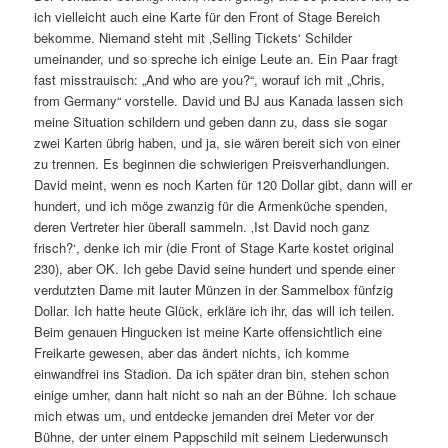
ich vielleicht auch eine Karte für den Front of Stage Bereich
bekomme. Niemand steht mit ‚Selling Tickets‘ Schilder
umeinander, und so spreche ich einige Leute an. Ein Paar fragt
fast misstrauisch: „And who are you?“, worauf ich mit „Chris,
from Germany“ vorstelle. David und BJ aus Kanada lassen sich
meine Situation schildern und geben dann zu, dass sie sogar
zwei Karten übrig haben, und ja, sie wären bereit sich von einer
zu trennen. Es beginnen die schwierigen Preisverhandlungen.
David meint, wenn es noch Karten für 120 Dollar gibt, dann will er
hundert, und ich möge zwanzig für die Armenküche spenden,
deren Vertreter hier überall sammeln. ‚Ist David noch ganz
frisch?‘, denke ich mir (die Front of Stage Karte kostet original
230), aber OK. Ich gebe David seine hundert und spende einer
verdutzten Dame mit lauter Münzen in der Sammelbox fünfzig
Dollar. Ich hatte heute Glück, erkläre ich ihr, das will ich teilen.
Beim genauen Hingucken ist meine Karte offensichtlich eine
Freikarte gewesen, aber das ändert nichts, ich komme
einwandfrei ins Stadion. Da ich später dran bin, stehen schon
einige umher, dann halt nicht so nah an der Bühne. Ich schaue
mich etwas um, und entdecke jemanden drei Meter vor der
Bühne, der unter einem Pappschild mit seinem Liederwunsch