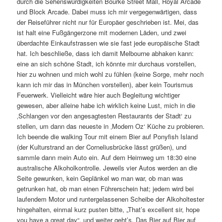
durch die Sehenswürdigkeiten Bourke Street Mall, Royal Arcade
und Block Arcade. Dabei muss ich mir vergegenwärtigen, dass
der Reiseführer nicht nur für Europäer geschrieben ist. Mei, das
ist halt eine Fußgängerzone mit modernen Läden, und zwei
überdachte Einkaufstrassen wie sie fast jede europäische Stadt
hat. Ich beschließe, dass ich damit Melbourne abhaken kann:
eine an sich schöne Stadt, ich könnte mir durchaus vorstellen,
hier zu wohnen und mich wohl zu fühlen (keine Sorge, mehr noch
kann ich mir das in München vorstellen), aber kein Tourismus
Feuerwerk. Vielleicht wäre hier auch Begleitung wichtiger
gewesen, aber alleine habe ich wirklich keine Lust, mich in die
‚Schlangen vor den angesagtesten Restaurants der Stadt‘ zu
stellen, um dann das neueste in ‚Modern Oz‘ Küche zu probieren.
Ich beende die walking Tour mit einem Bier auf Ponyfish Island
(der Kulturstrand an der Corneliusbrücke lässt grüßen), und
sammle dann mein Auto ein. Auf dem Heimweg um 18:30 eine
australische Alkoholkontrolle. Jeweils vier Autos werden an die
Seite gewunken, kein Geplänkel wo man war, ob man was
getrunken hat, ob man einen Führerschein hat; jedem wird bei
laufendem Motor und runtergelassenen Scheibe der Alkoholtester
hingehalten, einmal kurz pusten bitte, „That’s excellent sir, hope
you have a great day“, und weiter geht’s. Das Bier auf Bier auf