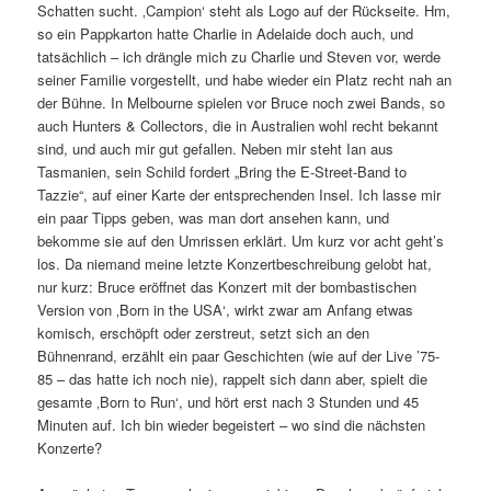
Schatten sucht. ‚Campion‘ steht als Logo auf der Rückseite. Hm,
so ein Pappkarton hatte Charlie in Adelaide doch auch, und
tatsächlich – ich drängle mich zu Charlie und Steven vor, werde
seiner Familie vorgestellt, und habe wieder ein Platz recht nah an
der Bühne. In Melbourne spielen vor Bruce noch zwei Bands, so
auch Hunters & Collectors, die in Australien wohl recht bekannt
sind, und auch mir gut gefallen. Neben mir steht Ian aus
Tasmanien, sein Schild fordert „Bring the E-Street-Band to
Tazzie“, auf einer Karte der entsprechenden Insel. Ich lasse mir
ein paar Tipps geben, was man dort ansehen kann, und
bekomme sie auf den Umrissen erklärt. Um kurz vor acht geht’s
los. Da niemand meine letzte Konzertbeschreibung gelobt hat,
nur kurz: Bruce eröffnet das Konzert mit der bombastischen
Version von ‚Born in the USA‘, wirkt zwar am Anfang etwas
komisch, erschöpft oder zerstreut, setzt sich an den
Bühnenrand, erzählt ein paar Geschichten (wie auf der Live ’75-
85 – das hatte ich noch nie), rappelt sich dann aber, spielt die
gesamte ‚Born to Run‘, und hört erst nach 3 Stunden und 45
Minuten auf. Ich bin wieder begeistert – wo sind die nächsten
Konzerte?