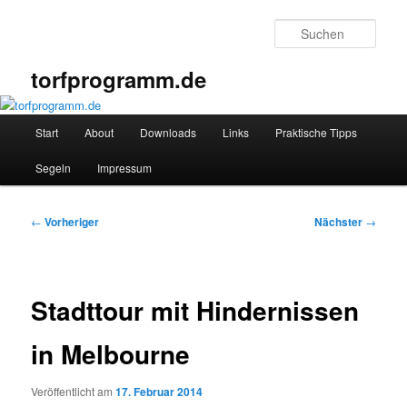
Zum
primären
Such
Inhalt
springen
torfprogramm.de
Hauptmenü
Start
About
Downloads
Links
Praktische Tipps
Segeln
Impressum
Beitragsnavigation
←
Vorheriger
Nächster
→
Stadttour mit Hindernissen
in Melbourne
Veröffentlicht am
17. Februar 2014