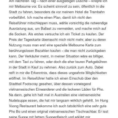
Am nächsten Tag – nach einer ausgiebigen Dusche – knöpfe ich
mir Melbourne vor. Es scheint sinnvoll zu sein, öffentlich in die
Stadt zu fahren, besonders da vor meinem Hotel die Trambahn
vorbeifährt. Ich mache einen Plan, damit ich nicht den
Reiseführer mitschleppen muss, wähle vorsichtig die notwendige
Ausrüstung aus, um Ballast zu vermeiden, und mache mich auf
die Socken. Als erstes versuche ich ein Ticket zu kaufen. Der
Preis der Tageskarte überrascht mich nicht mehr, aber zu deren
Nutzung muss man erst eine spezielle Melbourne Karte zum
berührungslosen Bezahlen kaufen – die man nicht zurückgeben
kann. Der Verkäufer meint, in meiner Situation wäre es billiger,
mit dem Taxi zu fahren, oder doch die eher teuren Parkgebühren
in der Stadt in Kauf zu nehmen. Also zurück zum Auto. Dabei
reift in mir die Erkenntnis, dass dieses ungeahnte Möglichkeiten
eröffnet. Im Reiseführer hatte ich einen Einschub über den
Stadtteil Footscray gesehen, über dessen vorwiegend
vietnamesischen Einwanderer und die leckeren Läden für Pho.
Na dann, gehe ich halt mal in Australien eine vietnamesiche
Nudelsuppe essen, die hat mir langsam wirklich gefehlt. Im Hung
Vuong Restaurant bekomme ich auch tatsächlich eine sehr gute
Pho Bo und einen original vietnamesischen Tischnachbar. Er isst
seine Suppe mit fettem Suppenfleisch und erklärt mir