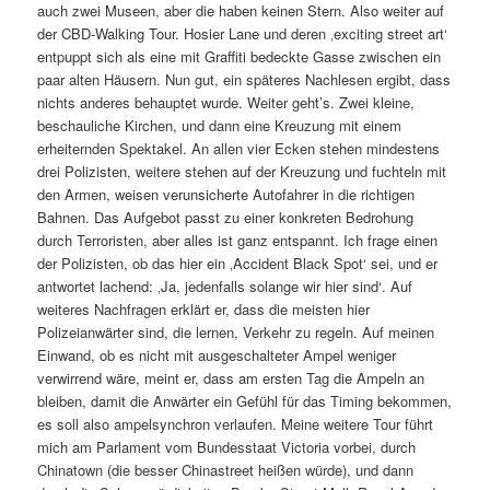
auch zwei Museen, aber die haben keinen Stern. Also weiter auf
der CBD-Walking Tour. Hosier Lane und deren ‚exciting street art‘
entpuppt sich als eine mit Graffiti bedeckte Gasse zwischen ein
paar alten Häusern. Nun gut, ein späteres Nachlesen ergibt, dass
nichts anderes behauptet wurde. Weiter geht’s. Zwei kleine,
beschauliche Kirchen, und dann eine Kreuzung mit einem
erheiternden Spektakel. An allen vier Ecken stehen mindestens
drei Polizisten, weitere stehen auf der Kreuzung und fuchteln mit
den Armen, weisen verunsicherte Autofahrer in die richtigen
Bahnen. Das Aufgebot passt zu einer konkreten Bedrohung
durch Terroristen, aber alles ist ganz entspannt. Ich frage einen
der Polizisten, ob das hier ein ‚Accident Black Spot‘ sei, und er
antwortet lachend: ‚Ja, jedenfalls solange wir hier sind‘. Auf
weiteres Nachfragen erklärt er, dass die meisten hier
Polizeianwärter sind, die lernen, Verkehr zu regeln. Auf meinen
Einwand, ob es nicht mit ausgeschalteter Ampel weniger
verwirrend wäre, meint er, dass am ersten Tag die Ampeln an
bleiben, damit die Anwärter ein Gefühl für das Timing bekommen,
es soll also ampelsynchron verlaufen. Meine weitere Tour führt
mich am Parlament vom Bundesstaat Victoria vorbei, durch
Chinatown (die besser Chinastreet heißen würde), und dann