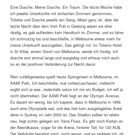
Eine Dusche. Meine Dusche. Ein Traum. Die letzte Woche habe
ich jeweils Unterkünfte mit einfachen Zimmern genommen,
Toilette und Dusche jeweils am Gang. Meist ganz ok, aber die
letzte Nacht über dem Irish Pub in Geelong waren sie eher
räudig, es gab außerdem kein Handtuch im Zimmer, und so fahre
ich schmutzig los und beschließe, in Melbourne etwas mehr für
meine Unterkunft auszugeben. Das gelingt mir. Im Tolarno Hotel
in St Kilda, einem Vorort von Melbourne, werde ich fündig. Ich
dusche erst einmal lange und ausgiebig und erfreue mich auch
so an der positiven Veränderung zur Nacht davor.
Rein zufälligerweise spielt heute Springsteen in Melbourne, im
AAMI Park. Ich beschließe, mal vorbeizuschauen, vielleicht
ergibt sich ja was. Jedenfalls setze ich mir ein Budget, ich will ja
nicht übertreiben. Der AAMI Park liegt an der Olympic Avenue.
Es dauert ein wenig, bis ich kapiere, dass in Melbourne in 1956
auch eine Olympiade war, und das hier kein ausgelagertes Areal
derer in Sydney im Jahr 2000 ist. Das Stadion selber ist relativ
neu, liegt schön gelegen am Yarra Fluss. Es gibt noch Karten an
der Abendkasse, sogar für die Arena, hinterer Teil, für 120 AU$.
Der Verkäufer beruhigt mich, noch genug, und so probiere ich, ob