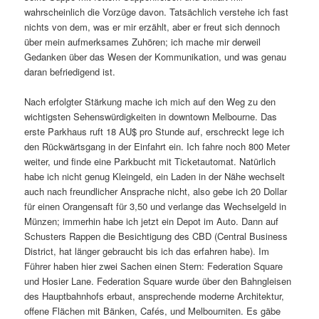
wahrscheinlich die Vorzüge davon. Tatsächlich verstehe ich fast
nichts von dem, was er mir erzählt, aber er freut sich dennoch
über mein aufmerksames Zuhören; ich mache mir derweil
Gedanken über das Wesen der Kommunikation, und was genau
daran befriedigend ist.
Nach erfolgter Stärkung mache ich mich auf den Weg zu den
wichtigsten Sehenswürdigkeiten in downtown Melbourne. Das
erste Parkhaus ruft 18 AU$ pro Stunde auf, erschreckt lege ich
den Rückwärtsgang in der Einfahrt ein. Ich fahre noch 800 Meter
weiter, und finde eine Parkbucht mit Ticketautomat. Natürlich
habe ich nicht genug Kleingeld, ein Laden in der Nähe wechselt
auch nach freundlicher Ansprache nicht, also gebe ich 20 Dollar
für einen Orangensaft für 3,50 und verlange das Wechselgeld in
Münzen; immerhin habe ich jetzt ein Depot im Auto. Dann auf
Schusters Rappen die Besichtigung des CBD (Central Business
District, hat länger gebraucht bis ich das erfahren habe). Im
Führer haben hier zwei Sachen einen Stern: Federation Square
und Hosier Lane. Federation Square wurde über den Bahngleisen
des Hauptbahnhofs erbaut, ansprechende moderne Architektur,
offene Flächen mit Bänken, Cafés, und Melbourniten. Es gäbe