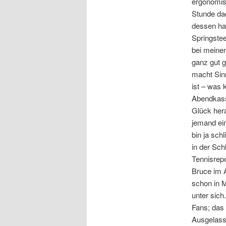
ergonomis
Stunde dac
dessen hat
Springstee
bei meinen
ganz gut g
macht Sinn
ist – was 
Abendkasse
Glück hera
jemand ein
bin ja sc
in der Sch
Tennisrep
Bruce im 
schon in 
unter sich
Fans; das 
Ausgelasse