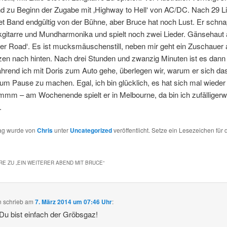
d zu Beginn der Zugabe mit ‚Highway to Hell‘ von AC/DC. Nach 29 Lie
et Band endgültig von der Bühne, aber Bruce hat noch Lust. Er schna
ikgitarre und Mundharmonika und spielt noch zwei Lieder. Gänsehau
er Road‘. Es ist mucksmäuschenstill, neben mir geht ein Zuschauer 
en nach hinten. Nach drei Stunden und zwanzig Minuten ist es dann 
hrend ich mit Doris zum Auto gehe, überlegen wir, warum er sich das
um Pause zu machen. Egal, ich bin glücklich, es hat sich mal wieder 
mm – am Wochenende spielt er in Melbourne, da bin ich zufälligerw
.
rag wurde von
Chris
unter
Uncategorized
veröffentlicht. Setze ein Lesezeichen für 
E ZU „
EIN WEITERER ABEND MIT BRUCE
“
n
schrieb
am
7. März 2014 um 07:46 Uhr
:
Du bist einfach der Gröbsgaz!