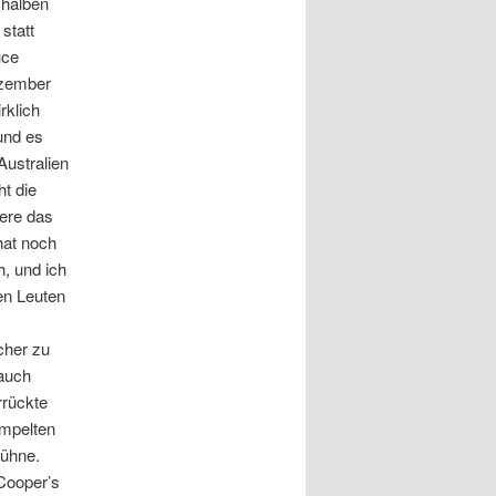
 halben
statt
uce
ezember
rklich
und es
Australien
t die
dere das
hat noch
h, und ich
en Leuten
cher zu
auch
rrückte
ampelten
Bühne.
Cooper’s