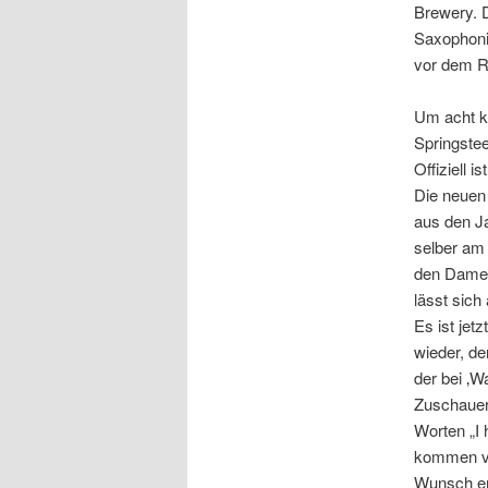
Brewery. D
Saxophoni
vor dem Re
Um acht ko
Springste
Offiziell 
Die neuen 
aus den Ja
selber am 
den Damen,
lässt sich
Es ist jet
wieder, de
der bei ‚W
Zuschauer
Worten „I 
kommen vie
Wunsch erfü