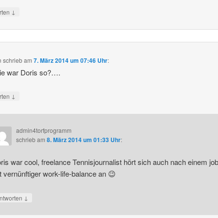
↓
rten
n
schrieb
am
7. März 2014 um 07:46 Uhr
:
ie war Doris so?….
↓
rten
admin4torfprogramm
schrieb
am
8. März 2014 um 01:33 Uhr
:
ris war cool, freelance Tennisjournalist hört sich auch nach einem jo
t vernünftiger work-life-balance an 😉
↓
ntworten