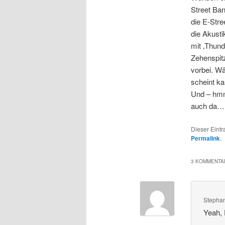
Street Ban
die E-Stre
die Akust
mit ‚Thund
Zehenspitz
vorbei. Wä
scheint ka
Und – hmm
auch da…
Dieser Eint
Permalink
.
3 KOMMENTAR
Stepha
Yeah, 