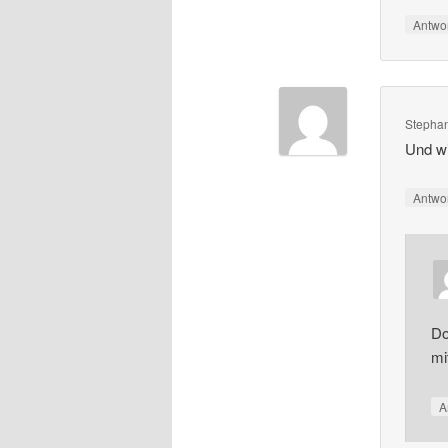
Antwo
Stepha
Und w
Antwo
Do
mi
A