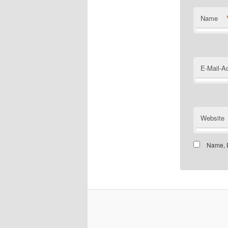
Name
E-Mail-A
Website
Name, E