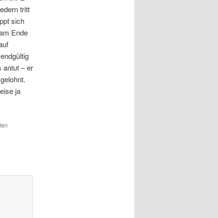
dern tritt
ppt sich
t am Ende
auf
endgültig
 antut – er
gelohnt.
eise ja
den