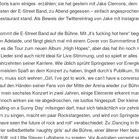
oris kann einiges erzählen; sie hat gestern mit Jake Clemons, dem
sten der E-Street Band, zu Abend gegessen – einfach angesprochen,
staurant stand. Als Beweis der Twittereintrag von Jake mit Instagra
mmt die E-Street Band auf die Bühne. Mit „it’s fucking hot here“ beg
en Adelaide, und fängt gleich mal mit einem Cover von Summertime B
ist es die Tour zum neuen Album „High Hopes“, aber das hat ihn noch n
Lieder sind auch nicht ideal für Live-Stimmung, und so spielt er alles
hrzehnten seiner Karriere. Wie üblich sprüht Springsteen vor Energie
meisten Spaß an dem Konzert zu haben, tingelt durch’s Publikum, flir
 muss sich wehren „Girl, I’ve got to work, we can’t have a conversa
 auf den Händen seiner Fans von der Mitte der Arena wieder zur Bühn
zt mein sechstes Konzert in zwei Jahren, einige Elemente erkennt ma
nnoch wirken sie nie abgedroschen, nie lustlos hingespult. Der kleine
aiting on a Sunny Day‘ mitsingen darf, traut sich tatsächlich vor zeh
n zu singen, macht ein paar Rockstargesten, und wird von Springste
have seen the future of rock and roll“ verabschiedet. Zu ‚Dancing in th
r selbstbetitelte ’naughty girls‘ auf die Bühne, einer älterer Herr b
llt, mit Little Steven Luftgitarre zu spielen. Vor Australien verneigt s