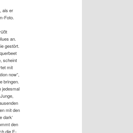
 als er
m-Foto.
rüßt
lues an.
ie gestört.
 querbeet
, scheint
tet mit
tion now“,
e bringen.
n jedesmal
 Junge,
ntausenden
en mit den
e dark‘
ekommt den
ich die E-