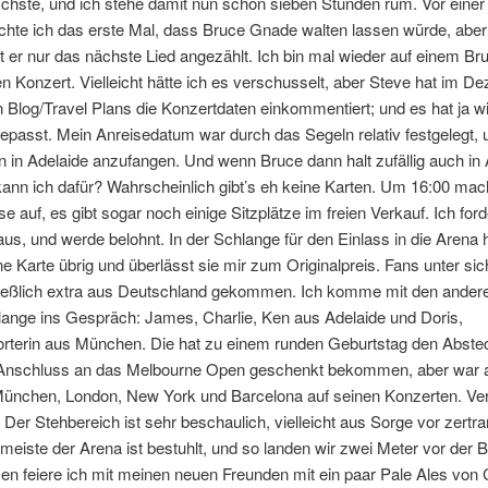
chste, und ich stehe damit nun schon sieben Stunden rum. Vor einer
hte ich das erste Mal, dass Bruce Gnade walten lassen würde, aber 
 er nur das nächste Lied angezählt. Ich bin mal wieder auf einem Br
n Konzert. Vielleicht hätte ich es verschusselt, aber Steve hat im D
 Blog/Travel Plans die Konzertdaten einkommentiert; und es hat ja wi
epasst. Mein Anreisedatum war durch das Segeln relativ festgelegt, 
 in Adelaide anzufangen. Und wenn Bruce dann halt zufällig auch in 
kann ich dafür? Wahrscheinlich gibt’s eh keine Karten. Um 16:00 mach
 auf, es gibt sogar noch einige Sitzplätze im freien Verkauf. Ich for
us, und werde belohnt. In der Schlange für den Einlass in die Arena 
e Karte übrig und überlässt sie mir zum Originalpreis. Fans unter sic
hließlich extra aus Deutschland gekommen. Ich komme mit den ander
lange ins Gespräch: James, Charlie, Ken aus Adelaide und Doris,
orterin aus München. Die hat zu einem runden Geburtstag den Abste
Anschluss an das Melbourne Open geschenkt bekommen, aber war 
München, London, New York und Barcelona auf seinen Konzerten. Ve
. Der Stehbereich ist sehr beschaulich, vielleicht aus Sorge vor zertr
meiste der Arena ist bestuhlt, und so landen wir zwei Meter vor der 
n feiere ich mit meinen neuen Freunden mit ein paar Pale Ales von 