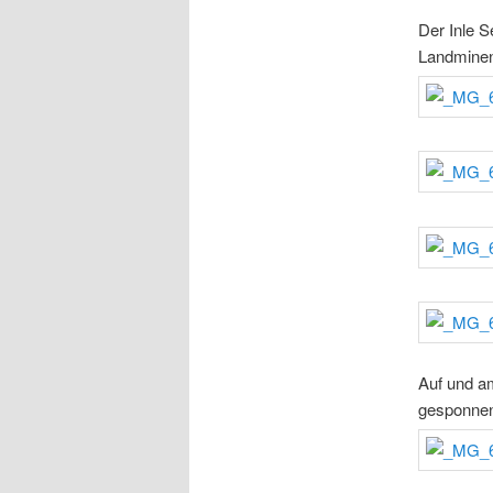
Der Inle S
Landmineno
Auf und a
gesponnen