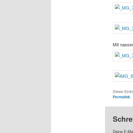
Mit nassem
Dieser Eint
Permalink
.
Schre
Deine E-Mai