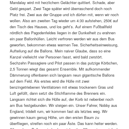
Mandalay wird mit herzlichem Gelächter quittiert. Schade, aber
Geld gespart. Zwei Tage später wird überraschend doch noch
Platz frei. Zwei aus der Gruppe und ich dürfen mit, wenn wir noch
wollen. Also am zweiten Tag wieder um 4:30 aufstehen, 250€ auf
den Tisch des Hauses, und los geht’s. Auf einem Fußballfeld
nördlich des Pagodenfeldes liegen in der Dunkelheit zu erahnen
ein paar Ballonhüllen. Leicht verfroren werden wir aus dem Bus
geworfen, bekommen etwas warmen Tee. Sicherheitseinweisung,
Aufteilung auf die Ballons. Mein naiver Glaube, dass so eine
Kanzel vielleicht vier Personen fasst, wird bald zerstört.
Sechzehn Passagiere und Pilot passen in das putzige Körbchen,
2,5 Tonnen wiegt das gesamt Ensemble. Mit aufkommender
Dämmerung offenbaren sich langsam neun gigantische Ballons
auf dem Feld. Als erstes wird die Hülle mit zwei
benzingetriebenen Ventilatoren mit etwas trockenem Gras und
Luft gefüllt, dann setzt die Stichflamme des Brenners ein.
Langsam richtet sich die Hülle auf, der Korb ist nebenbei noch
am Bus festgebunden. Wir steigen ein. Unser Fahrer, Nobby aus
England, trödelt rum, wir kommen fast als letztes weg. Wir
gewinnen kaum genug Höhe, um den ersten Baum zu
überfliegen, streifen noch ein paar Äste. Das kann heiter werden.