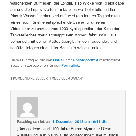
waschenden Burmesen (der Longhi, also Wickelrock, bleibt dabei
an) und die improvisierten Tankstellen wo Treibstoffe in Liter-
Plastik-Wasserflaschen verkauft wird (am letzten Tag schaffen
wir es noch für eine entsprechende Szene für unseren
Videofilmer zu provozieren: 1000 Kyat spendiert, der Sohn der
Tankstellenbesitzerin schnappt sein Moped, fährt um’s Haus,
verhandelt mit seiner Mutter, übergibt ihr den Tausender, und
schüttet fotogen einen Liter Benzin in seinen Tank.)
Dieser Eintrag wurde von
Chris
unter
Uncategorized
veröffentlicht.
Setze ein Lesezeichen für den
Permalink
.
3 KOMMENTARE ZU „
DER HIMMEL ÜBER BAGAN
“
Fasching
schrieb
am
4. Dezember 2013 um 16:41 Uhr
:
„Das goldene Land“ 100 Jahre Burma Myanmar Diese
Ausstellung läuft bis 12.1. im Völkerkundemuseum. Nach