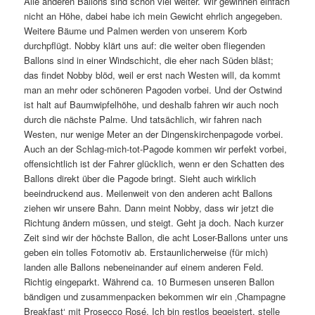
Alle anderen Ballons sind schon viel weiter. Wir gewinnen einfach
nicht an Höhe, dabei habe ich mein Gewicht ehrlich angegeben.
Weitere Bäume und Palmen werden von unserem Korb
durchpflügt. Nobby klärt uns auf: die weiter oben fliegenden
Ballons sind in einer Windschicht, die eher nach Süden bläst;
das findet Nobby blöd, weil er erst nach Westen will, da kommt
man an mehr oder schöneren Pagoden vorbei. Und der Ostwind
ist halt auf Baumwipfelhöhe, und deshalb fahren wir auch noch
durch die nächste Palme. Und tatsächlich, wir fahren nach
Westen, nur wenige Meter an der Dingenskirchenpagode vorbei.
Auch an der Schlag-mich-tot-Pagode kommen wir perfekt vorbei,
offensichtlich ist der Fahrer glücklich, wenn er den Schatten des
Ballons direkt über die Pagode bringt. Sieht auch wirklich
beeindruckend aus. Meilenweit von den anderen acht Ballons
ziehen wir unsere Bahn. Dann meint Nobby, dass wir jetzt die
Richtung ändern müssen, und steigt. Geht ja doch. Nach kurzer
Zeit sind wir der höchste Ballon, die acht Loser-Ballons unter uns
geben ein tolles Fotomotiv ab. Erstaunlicherweise (für mich)
landen alle Ballons nebeneinander auf einem anderen Feld.
Richtig eingeparkt. Während ca. 10 Burmesen unseren Ballon
bändigen und zusammenpacken bekommen wir ein ‚Champagne
Breakfast‘ mit Prosecco Rosé. Ich bin restlos begeistert, stelle