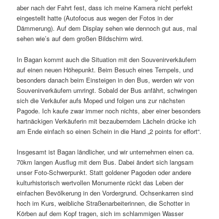
aber nach der Fahrt fest, dass ich meine Kamera nicht perfekt
eingestellt hatte (Autofocus aus wegen der Fotos in der
Dämmerung). Auf dem Display sehen wie dennoch gut aus, mal
sehen wie’s auf dem großen Bildschirm wird.
In Bagan kommt auch die Situation mit den Souvenirverkäufern
auf einen neuen Höhepunkt. Beim Besuch eines Tempels, und
besonders danach beim Einsteigen in den Bus, werden wir von
Souvenirverkäufern umringt. Sobald der Bus anfährt, schwingen
sich die Verkäufer aufs Moped und folgen uns zur nächsten
Pagode. Ich kaufe zwar immer noch nichts, aber einer besonders
hartnäckigen Verkäuferin mit bezauberndem Lächeln drücke ich
am Ende einfach so einen Schein in die Hand „2 points for effort“.
Insgesamt ist Bagan ländlicher, und wir unternehmen einen ca.
70km langen Ausflug mit dem Bus. Dabei ändert sich langsam
unser Foto-Schwerpunkt. Statt goldener Pagoden oder andere
kulturhistorisch wertvollen Monumente rückt das Leben der
einfachen Bevölkerung in den Vordergrund. Ochsenkarren sind
hoch im Kurs, weibliche Straßenarbeiterinnen, die Schotter in
Körben auf dem Kopf tragen, sich im schlammigen Wasser