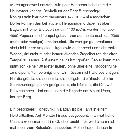
waren irgendwie komisch. Alle paar Herrscher haben sie die
Hauptstadt verlegt. Deshalb ist der Begriff ‚ehemalige
Königsstadt‘ hier nicht besonders exklusiv – alle möglichen
Dörfer können das behaupten. Herausragend dabei ist aber
Bagan, mit einer Blütezeit so um 1100 n.Chr. wurden hier über
4000 Pagoden und Tempel gebaut, von den heute noch ca. 2000
(mehr oder weniger) erhalten sind. Die weniger gut erhaltenen
sind nicht mehr vergoldet. Irgendwie erfrischend nach der ersten
Woche, die nicht minder beindruckenden Ziegelbauten der alten
Tempel zu sehen. Auf einem ca. 36km² großen Gebiet kann man
praktisch keine 100 Meter laufen, ohne über eine Pagodenruine
zu stolpern. Yan beruhigt uns, wir müssen nicht alle besichtigen.
Nur die größte, die schönste, die heiligste, die älteste, die für
Sonnenuntergänge am geeignetste, die höchste, die für zwei
Prinzessinnen. Und dann noch die Pagode am Mount Popa,
heiliger Berg…
Ein besonderer Höhepunkt in Bagan ist die Fahrt in einem
Heißluftballon. Auf Monate hinaus ausgebucht, man hat keine
Chance wenn man erst im Oktober bucht – es wird einem nicht
mal mehr vom Reisebüro angeboten. Meine Frage danach in