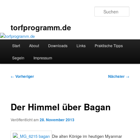
Zum
primären
Such
Inhalt
springen
torfprogramm.de
Hauptmenü
Start
About
Downloads
Links
Praktische Tipps
Segeln
Impressum
Beitragsnavigation
←
Vorheriger
Nächster
→
Der Himmel über Bagan
Veröffentlicht am
28. November 2013
Die alten Könige im heutigen Myanmar