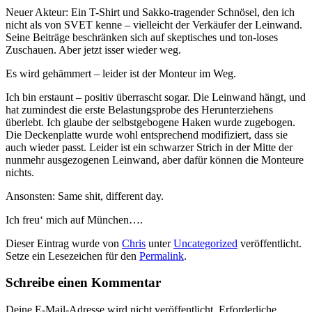
Neuer Akteur: Ein T-Shirt und Sakko-tragender Schnösel, den ich
nicht als von SVET kenne – vielleicht der Verkäufer der Leinwand.
Seine Beiträge beschränken sich auf skeptisches und ton-loses
Zuschauen. Aber jetzt isser wieder weg.
Es wird gehämmert – leider ist der Monteur im Weg.
Ich bin erstaunt – positiv überrascht sogar. Die Leinwand hängt, und
hat zumindest die erste Belastungsprobe des Herunterziehens
überlebt. Ich glaube der selbstgebogene Haken wurde zugebogen.
Die Deckenplatte wurde wohl entsprechend modifiziert, dass sie
auch wieder passt. Leider ist ein schwarzer Strich in der Mitte der
nunmehr ausgezogenen Leinwand, aber dafür können die Monteure
nichts.
Ansonsten: Same shit, different day.
Ich freu‘ mich auf München….
Dieser Eintrag wurde von
Chris
unter
Uncategorized
veröffentlicht.
Setze ein Lesezeichen für den
Permalink
.
Schreibe einen Kommentar
Deine E-Mail-Adresse wird nicht veröffentlicht.
Erforderliche