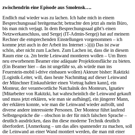
zwischendrin eine Episode aus Smolensk….
Endlich mal wieder was zu lachen. Ich habe mich in einem
Besprechungssaal breitgemacht; betrachte den jetzt als mein Büro,
bis man mich verjagt. In dem Besprechungssaal gibt’s einen
Netzwerkanschluss, und Sergej (IT-Admin-Sergej) hat auf meinem
Rechner die entsprechenden Einstellungen vorgenommen – ich
komme jetzt auch in der Arbeit ins Internet :-))))) Das ist zwar
schön, aber nicht zum Lachen. Zum Lachen ist, dass die in diesem
Raum eine ca. 2m breite Leinwand montieren wollen – Um Ihren
neu erworbenem Beamer eine adäquate Projektionsfläche zu bieten.
(Ein Beamer hier – das ist ungefähr so, als würde man ins
Feuerstein-mobil i-drive einbauen wollen) Akteure bisher: Raktizki
[Logistik-Leiter, will, dass heute Nachmittag auf dieser Leinwand
der Münchner Einkaufsleiter einen Vortrag halten kann], ein
Monteur, der verantwortliche Natchalnik des Monteurs, Ignatiev
[Mitarbeiter von Rakitzki, hat wahrscheinlich die Leinwand gekauft
und muss jetzt erklären, wie man sie aufhängt], ein jüngerer Mann,
der erklären konnte, wie man die Leinwand wieder aufrollt, und
diverse andere interessierte Personen. Der Monteur führt laufend
Selbstgespräche die – obschon in der für mich falschen Sprache –
deutlich ausdrücken, dass ihn diese moderne Technik deutlich
überfordert. [Anmerkung – um das alles spannender zu machen, soll
die Leinwand an einer Wand montiert werden, die man mit einer