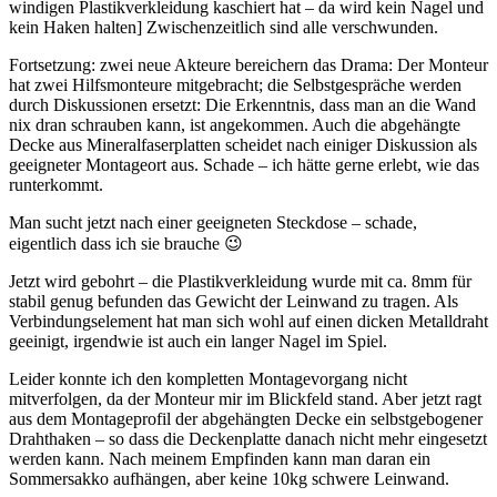
windigen Plastikverkleidung kaschiert hat – da wird kein Nagel und
kein Haken halten] Zwischenzeitlich sind alle verschwunden.
Fortsetzung: zwei neue Akteure bereichern das Drama: Der Monteur
hat zwei Hilfsmonteure mitgebracht; die Selbstgespräche werden
durch Diskussionen ersetzt: Die Erkenntnis, dass man an die Wand
nix dran schrauben kann, ist angekommen. Auch die abgehängte
Decke aus Mineralfaserplatten scheidet nach einiger Diskussion als
geeigneter Montageort aus. Schade – ich hätte gerne erlebt, wie das
runterkommt.
Man sucht jetzt nach einer geeigneten Steckdose – schade,
eigentlich dass ich sie brauche 😉
Jetzt wird gebohrt – die Plastikverkleidung wurde mit ca. 8mm für
stabil genug befunden das Gewicht der Leinwand zu tragen. Als
Verbindungselement hat man sich wohl auf einen dicken Metalldraht
geeinigt, irgendwie ist auch ein langer Nagel im Spiel.
Leider konnte ich den kompletten Montagevorgang nicht
mitverfolgen, da der Monteur mir im Blickfeld stand. Aber jetzt ragt
aus dem Montageprofil der abgehängten Decke ein selbstgebogener
Drahthaken – so dass die Deckenplatte danach nicht mehr eingesetzt
werden kann. Nach meinem Empfinden kann man daran ein
Sommersakko aufhängen, aber keine 10kg schwere Leinwand.