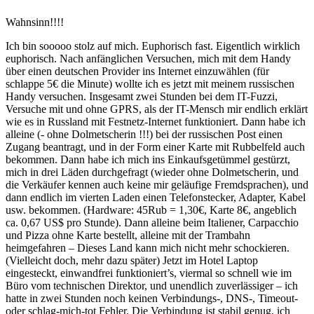
Wahnsinn!!!!
Ich bin sooooo stolz auf mich. Euphorisch fast. Eigentlich wirklich
euphorisch. Nach anfänglichen Versuchen, mich mit dem Handy
über einen deutschen Provider ins Internet einzuwählen (für
schlappe 5€ die Minute) wollte ich es jetzt mit meinem russischen
Handy versuchen. Insgesamt zwei Stunden bei dem IT-Fuzzi,
Versuche mit und ohne GPRS, als der IT-Mensch mir endlich erklärt
wie es in Russland mit Festnetz-Internet funktioniert. Dann habe ich
alleine (- ohne Dolmetscherin !!!) bei der russischen Post einen
Zugang beantragt, und in der Form einer Karte mit Rubbelfeld auch
bekommen. Dann habe ich mich ins Einkaufsgetümmel gestürzt,
mich in drei Läden durchgefragt (wieder ohne Dolmetscherin, und
die Verkäufer kennen auch keine mir geläufige Fremdsprachen), und
dann endlich im vierten Laden einen Telefonstecker, Adapter, Kabel
usw. bekommen. (Hardware: 45Rub = 1,30€, Karte 8€, angeblich
ca. 0,67 US$ pro Stunde). Dann alleine beim Italiener, Carpacchio
und Pizza ohne Karte bestellt, alleine mit der Trambahn
heimgefahren – Dieses Land kann mich nicht mehr schockieren.
(Vielleicht doch, mehr dazu später) Jetzt im Hotel Laptop
eingesteckt, einwandfrei funktioniert’s, viermal so schnell wie im
Büro vom technischen Direktor, und unendlich zuverlässiger – ich
hatte in zwei Stunden noch keinen Verbindungs-, DNS-, Timeout-
oder schlag-mich-tot Fehler. Die Verbindung ist stabil genug, ich