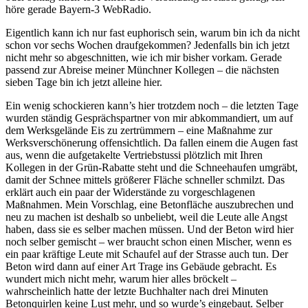
höre gerade Bayern-3 WebRadio.
Eigentlich kann ich nur fast euphorisch sein, warum bin ich da nicht
schon vor sechs Wochen draufgekommen? Jedenfalls bin ich jetzt
nicht mehr so abgeschnitten, wie ich mir bisher vorkam. Gerade
passend zur Abreise meiner Münchner Kollegen – die nächsten
sieben Tage bin ich jetzt alleine hier.
Ein wenig schockieren kann’s hier trotzdem noch – die letzten Tage
wurden ständig Gesprächspartner von mir abkommandiert, um auf
dem Werksgelände Eis zu zertrümmern – eine Maßnahme zur
Werksverschönerung offensichtlich. Da fallen einem die Augen fast
aus, wenn die aufgetakelte Vertriebstussi plötzlich mit Ihren
Kollegen in der Grün-Rabatte steht und die Schneehaufen umgräbt,
damit der Schnee mittels größerer Fläche schneller schmilzt. Das
erklärt auch ein paar der Widerstände zu vorgeschlagenen
Maßnahmen. Mein Vorschlag, eine Betonfläche auszubrechen und
neu zu machen ist deshalb so unbeliebt, weil die Leute alle Angst
haben, dass sie es selber machen müssen. Und der Beton wird hier
noch selber gemischt – wer braucht schon einen Mischer, wenn es
ein paar kräftige Leute mit Schaufel auf der Strasse auch tun. Der
Beton wird dann auf einer Art Trage ins Gebäude gebracht. Es
wundert mich nicht mehr, warum hier alles bröckelt –
wahrscheinlich hatte der letzte Buchhalter nach drei Minuten
Betonquirlen keine Lust mehr, und so wurde’s eingebaut. Selber